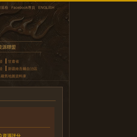
部落格
Facebook專頁
ENGLISH
資源聯盟
陸
甘肅省
陸
新疆維吾爾自治區
典藏舊地圖資料庫
位資源評分