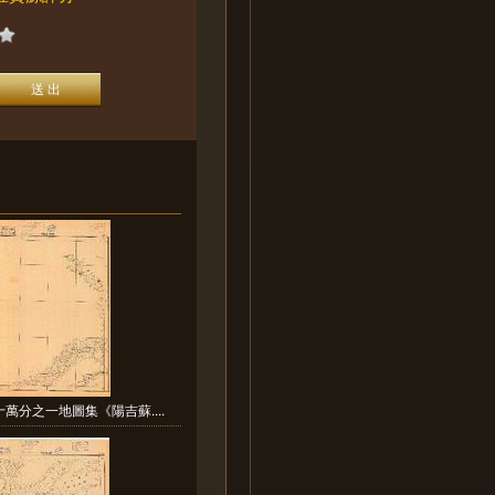
萬分之一地圖集《陽吉蘇....