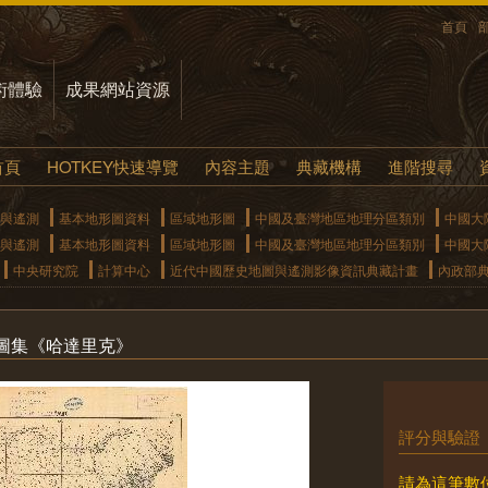
首頁
術體驗
成果網站資源
首頁
HOTKEY快速導覽
內容主題
典藏機構
進階搜尋
與遙測
基本地形圖資料
區域地形圖
中國及臺灣地區地理分區類別
中國大
與遙測
基本地形圖資料
區域地形圖
中國及臺灣地區地理分區類別
中國大
中央研究院
計算中心
近代中國歷史地圖與遙測影像資訊典藏計畫
內政部
圖集《哈達里克》
評分與驗證
請為這筆數