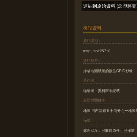
連結到原始資料
(您即將開
後設資料
資料識別：
map_moi:25710
資料類型：
掃瞄地圖紙圖的數位GRID影像
著作者：
編繪者：資料庫未記載
主題與關鍵字：
地圖;河西新疆五十萬分之一地圖
描述：
處理狀況：已取得原件、已掃瞄