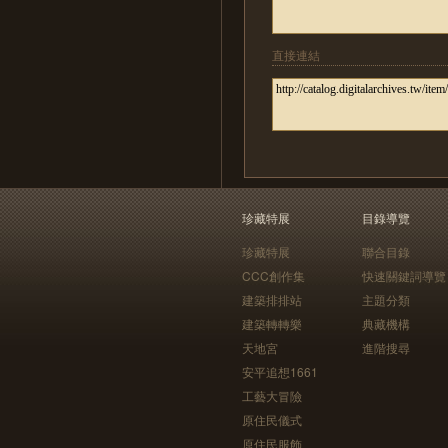
直接連結
珍藏特展
目錄導覽
珍藏特展
聯合目錄
CCC創作集
快速關鍵詞導覽
建築排排站
主題分類
建築轉轉樂
典藏機構
天地宮
進階搜尋
安平追想1661
工藝大冒險
原住民儀式
原住民服飾