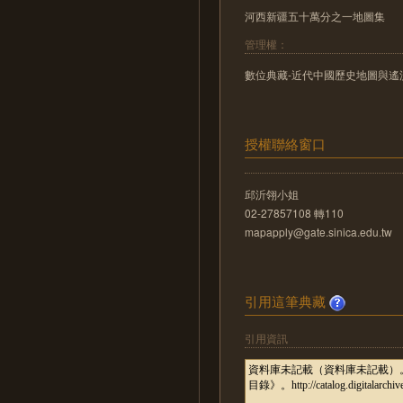
河西新疆五十萬分之一地圖集
管理權：
數位典藏-近代中國歷史地圖與遙測影像數位化
授權聯絡窗口
邱沂翎小姐
02-27857108 轉110
mapapply@gate.sinica.edu.tw
引用這筆典藏
引用資訊