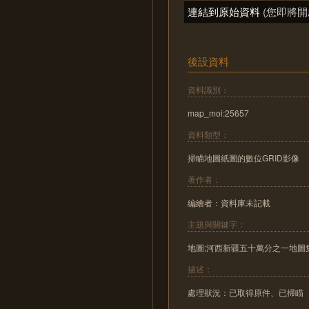
連結到原始資料
(您即將開
後設資料
資料識別：
map_moi:25657
資料類型：
掃瞄地圖紙圖的數位GRID影像
著作者：
編繪者：資料庫未記載
主題與關鍵字：
地圖;河西新疆五十萬分之一地圖
描述：
處理狀況：已取得原件、已掃瞄