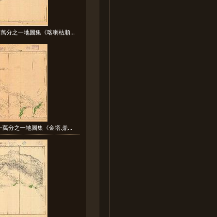
萬分之一地圖集《喀喇枯順...
萬分之一地圖集《金塔.鼎...