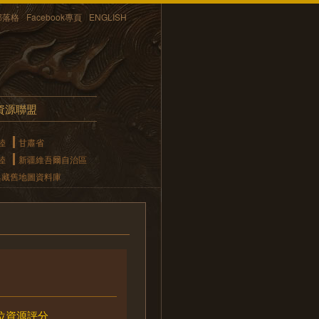
部落格
Facebook專頁
ENGLISH
資源聯盟
陸
甘肅省
陸
新疆維吾爾自治區
典藏舊地圖資料庫
位資源評分