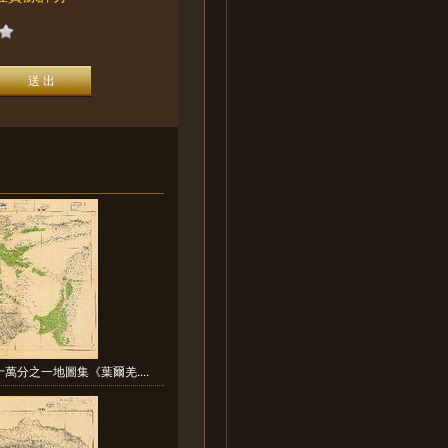
萬分之一地圖集《葉爾羌....