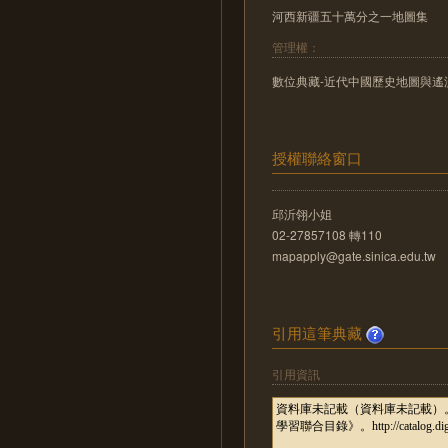
河西新疆五十萬分之一地圖集
管理權：
數位典藏-近代中國歷史地圖與遙測影像數位化
授權聯絡窗口
邱沂翎小姐
02-27857108 轉110
mapapply@gate.sinica.edu.tw
引用這筆典藏
引用資訊