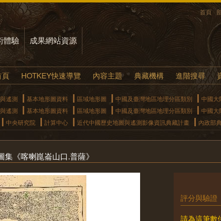
首頁
術體驗
成果網站資源
首頁
HOTKEY快速導覽
內容主題
典藏機構
進階搜尋
與遙測
基本地形圖資料
區域地形圖
中國及臺灣地區地理分區類別
中國大
與遙測
基本地形圖資料
區域地形圖
中國及臺灣地區地理分區類別
中國大
中央研究院
計算中心
近代中國歷史地圖與遙測影像資訊典藏計畫
內政部
圖集《喀喇崑崙山口.普薩》
評分與驗證
請為這筆數