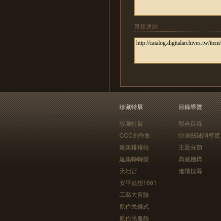
直接連結
珍藏特展
目錄導覽
珍藏特展
聯合目錄
CCC創作集
快速關鍵詞導覽
建築排排站
主題分類
建築轉轉樂
典藏機構
天地宮
進階搜尋
安平追想1661
工藝大冒險
原住民儀式
原住民服飾