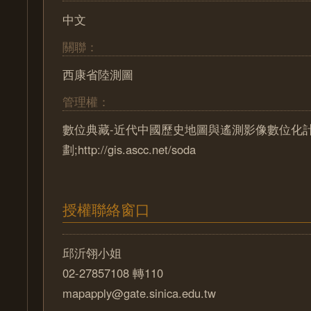
中文
關聯：
西康省陸測圖
管理權：
數位典藏-近代中國歷史地圖與遙測影像數位化
劃;http://gis.ascc.net/soda
授權聯絡窗口
邱沂翎小姐
02-27857108 轉110
mapapply@gate.sinica.edu.tw