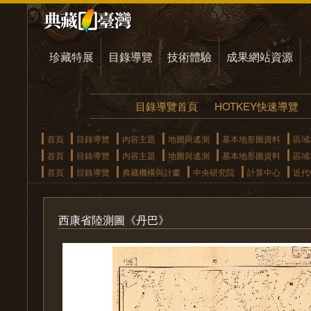
珍藏特展
目錄導覽
技術體驗
成果網站資源
目錄導覽首頁
HOTKEY快速導覽
首頁
目錄導覽
內容主題
地圖與遙測
基本地形圖資料
區域
首頁
目錄導覽
內容主題
地圖與遙測
基本地形圖資料
區域
首頁
目錄導覽
典藏機構與計畫
中央研究院
計算中心
近代
西康省陸測圖《丹巴》