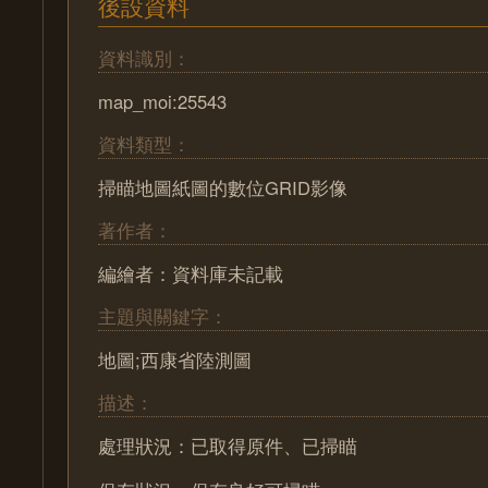
後設資料
資料識別：
map_moi:25543
資料類型：
掃瞄地圖紙圖的數位GRID影像
著作者：
編繪者：資料庫未記載
主題與關鍵字：
地圖;西康省陸測圖
描述：
處理狀況：已取得原件、已掃瞄