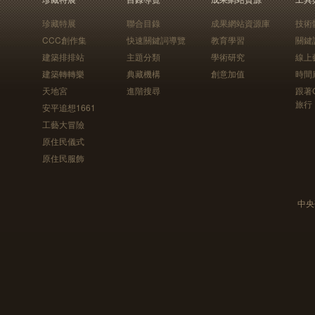
珍藏特展
聯合目錄
成果網站資源庫
技術
CCC創作集
快速關鍵詞導覽
教育學習
關鍵
建築排排站
主題分類
學術研究
線上
建築轉轉樂
典藏機構
創意加值
時間
天地宮
進階搜尋
跟著
旅行
安平追想1661
工藝大冒險
原住民儀式
原住民服飾
中央