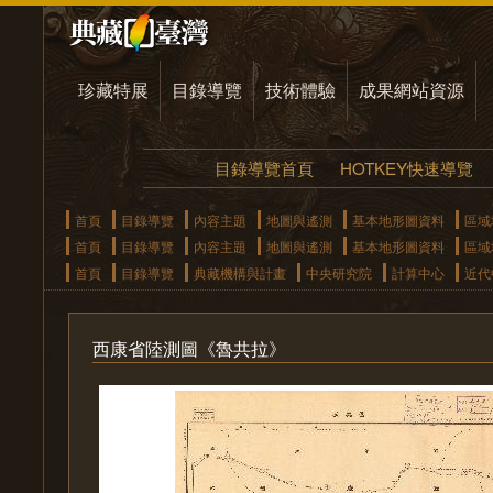
珍藏特展
目錄導覽
技術體驗
成果網站資源
目錄導覽首頁
HOTKEY快速導覽
首頁
目錄導覽
內容主題
地圖與遙測
基本地形圖資料
區域
首頁
目錄導覽
內容主題
地圖與遙測
基本地形圖資料
區域
首頁
目錄導覽
典藏機構與計畫
中央研究院
計算中心
近代
西康省陸測圖《魯共拉》