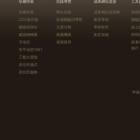
珍藏特展
目錄導覽
成果網站資源
工具
珍藏特展
聯合目錄
成果網站資源庫
技術
CCC創作集
快速關鍵詞導覽
教育學習
關鍵
建築排排站
主題分類
學術研究
線上
建築轉轉樂
典藏機構
創意加值
時間
天地宮
進階搜尋
跟著
旅行
安平追想1661
工藝大冒險
原住民儀式
原住民服飾
中央