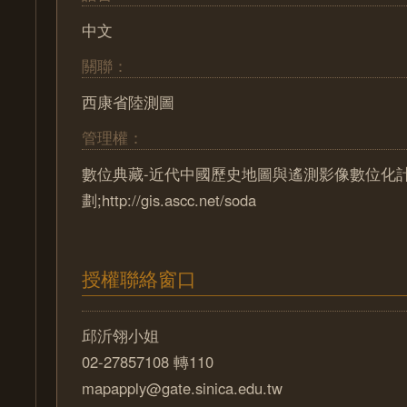
中文
關聯：
西康省陸測圖
管理權：
數位典藏-近代中國歷史地圖與遙測影像數位化
劃;http://gis.ascc.net/soda
授權聯絡窗口
邱沂翎小姐
02-27857108 轉110
mapapply@gate.sinica.edu.tw