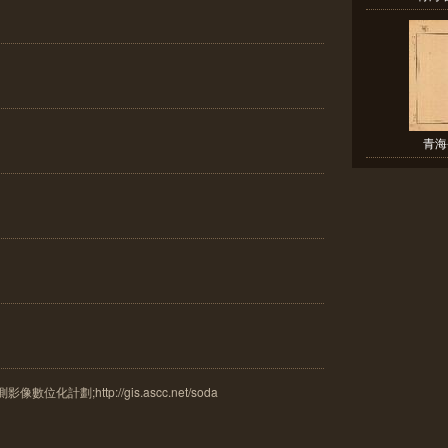
青海
計劃;http://gis.ascc.net/soda