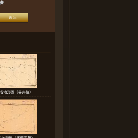
省地形圖《魯共拉》
省地形圖《庫蘭霍爾》