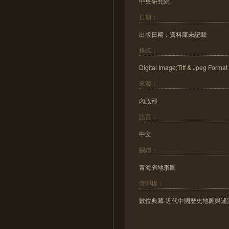
中央研究院
日期：
出版日期：資料庫未記載
格式：
Digital Image;Tiff & Jpeg Format
來源：
內政部
語言：
中文
關聯：
青海省地形圖
管理權：
數位典藏-近代中國歷史地圖與遙測影像數位化