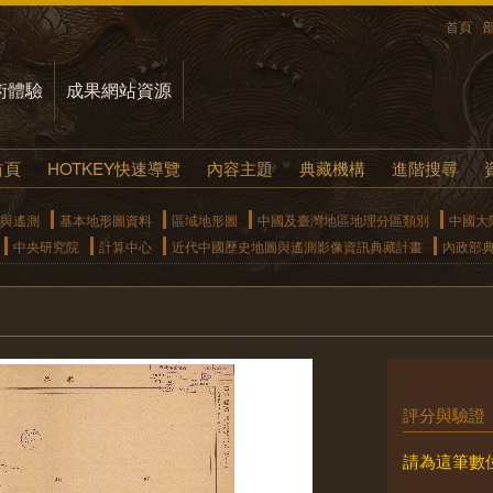
首頁
術體驗
成果網站資源
首頁
HOTKEY快速導覽
內容主題
典藏機構
進階搜尋
與遙測
基本地形圖資料
區域地形圖
中國及臺灣地區地理分區類別
中國大
中央研究院
計算中心
近代中國歷史地圖與遙測影像資訊典藏計畫
內政部
評分與驗證
請為這筆數