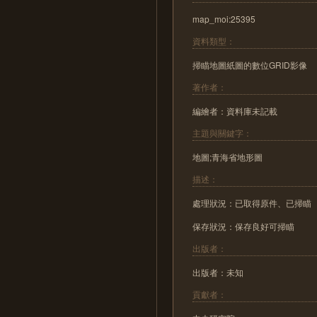
map_moi:25395
資料類型：
掃瞄地圖紙圖的數位GRID影像
著作者：
編繪者：資料庫未記載
主題與關鍵字：
地圖;青海省地形圖
描述：
處理狀況：已取得原件、已掃瞄
保存狀況：保存良好可掃瞄
出版者：
出版者：未知
貢獻者：