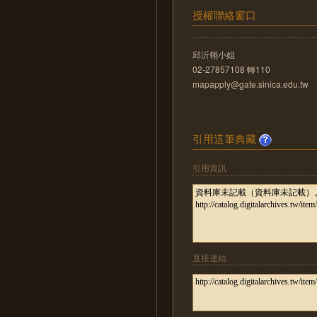
授權聯絡窗口
邱沂翎小姐
02-27857108 轉110
mapapply@gate.sinica.edu.tw
引用這筆典藏
引用資訊
直接連結