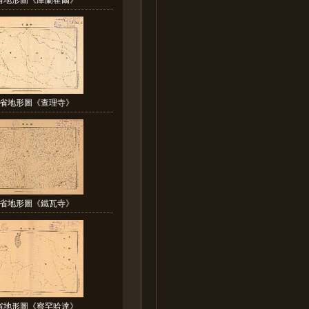
省地形圖《查理寺》
省地形圖《鐵瓦寺》
省地形圖《察罕哈達》