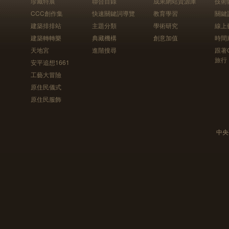
珍藏特展
聯合目錄
成果網站資源庫
技術
CCC創作集
快速關鍵詞導覽
教育學習
關鍵
建築排排站
主題分類
學術研究
線上
建築轉轉樂
典藏機構
創意加值
時間
天地宮
進階搜尋
跟著
旅行
安平追想1661
工藝大冒險
原住民儀式
原住民服飾
中央