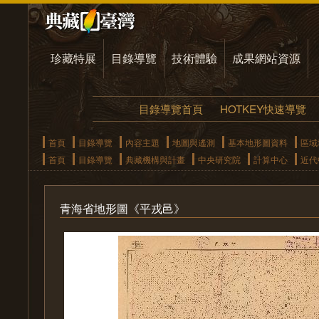
珍藏特展
目錄導覽
技術體驗
成果網站資源
目錄導覽首頁
HOTKEY快速導覽
首頁
目錄導覽
內容主題
地圖與遙測
基本地形圖資料
區域
首頁
目錄導覽
典藏機構與計畫
中央研究院
計算中心
近代
青海省地形圖《平戎邑》