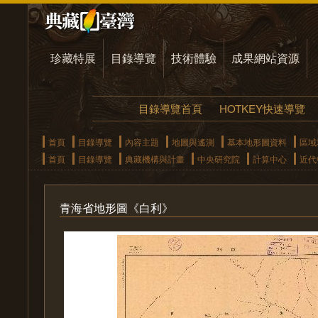
珍藏特展
目錄導覽
技術體驗
成果網站資源
目錄導覽首頁
HOTKEY快速導覽
首頁
目錄導覽
內容主題
地圖與遙測
基本地形圖資料
區域
首頁
目錄導覽
典藏機構與計畫
中央研究院
計算中心
近代
青海省地形圖《白利》