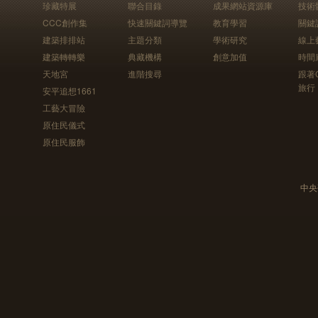
珍藏特展
聯合目錄
成果網站資源庫
技術
CCC創作集
快速關鍵詞導覽
教育學習
關鍵
建築排排站
主題分類
學術研究
線上
建築轉轉樂
典藏機構
創意加值
時間
天地宮
進階搜尋
跟著
旅行
安平追想1661
工藝大冒險
原住民儀式
原住民服飾
中央