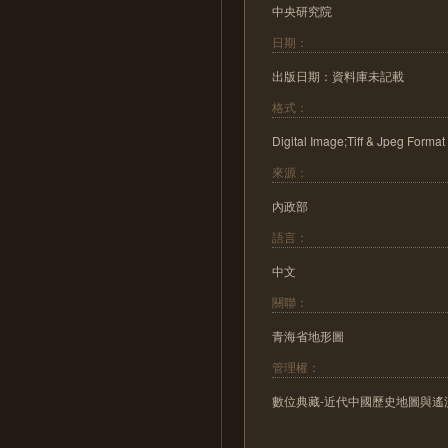
中央研究院
日期：
出版日期：資料庫未記載
格式：
Digital Image;Tiff & Jpeg Format
來源：
內政部
語言：
中文
關聯：
青海省地形圖
管理權：
數位典藏-近代中國歷史地圖與遙測影像數位化