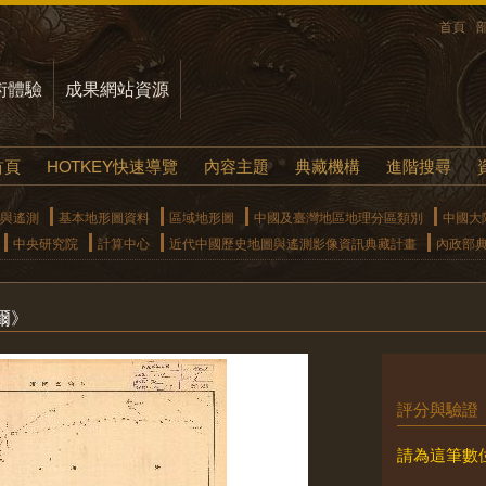
首頁
術體驗
成果網站資源
首頁
HOTKEY快速導覽
內容主題
典藏機構
進階搜尋
與遙測
基本地形圖資料
區域地形圖
中國及臺灣地區地理分區類別
中國大
中央研究院
計算中心
近代中國歷史地圖與遙測影像資訊典藏計畫
內政部
爾》
評分與驗證
請為這筆數