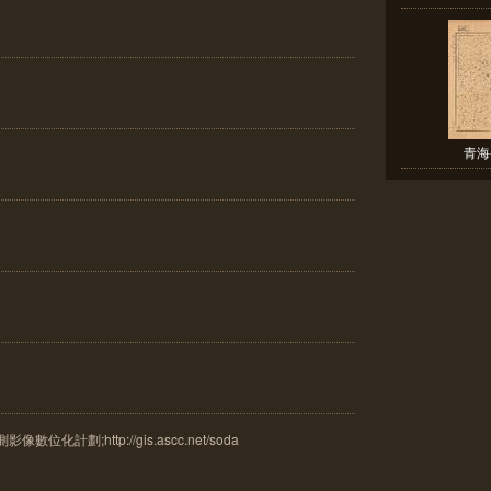
青海
計劃;http://gis.ascc.net/soda