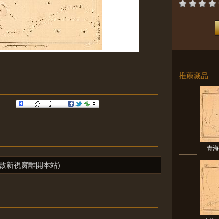
推薦藏品
青海
啟新視窗離開本站)