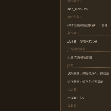
資料識別：
map_moi:25263
資料類型：
掃瞄地圖紙圖的數位GRID影像
著作者：
編繪者：資料庫未記載
主題與關鍵字：
地圖;青海省地形圖
描述：
處理狀況：已取得原件、已掃瞄
保存狀況：保存良好可掃瞄
出版者：
出版者：未知
貢獻者：