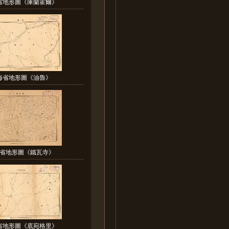
省地形圖《庫蘭霍爾》
海省地形圖《油魯》
省地形圖《鐵瓦寺》
省地形圖《底宛格里》