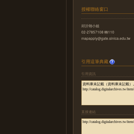
授權聯絡窗口
邱沂翎小姐
02-27857108 轉110
mapapply@gate.sinica.edu.tw
引用這筆典藏
引用資訊
直接連結