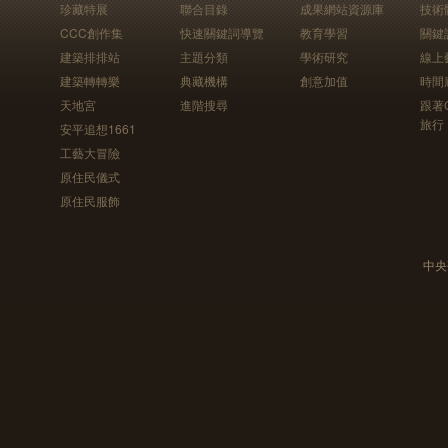
珍藏特展
聯合目錄
成果網站資源庫
技術
CCC創作集
快速關鍵詞導覽
教育學習
關鍵
建築排排站
主題分類
學術研究
線上
建築轉轉樂
典藏機構
創意加值
時間
天地宮
進階搜尋
跟著
旅行
安平追想1661
工藝大冒險
原住民儀式
原住民服飾
中央