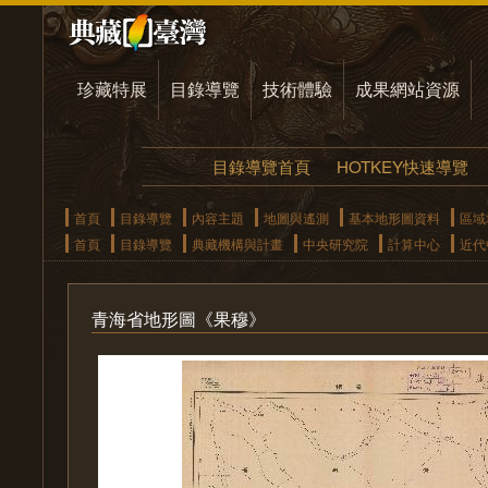
珍藏特展
目錄導覽
技術體驗
成果網站資源
目錄導覽首頁
HOTKEY快速導覽
首頁
目錄導覽
內容主題
地圖與遙測
基本地形圖資料
區域
首頁
目錄導覽
典藏機構與計畫
中央研究院
計算中心
近代
青海省地形圖《果穆》