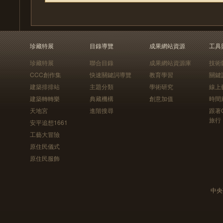
珍藏特展
目錄導覽
成果網站資源
工具
珍藏特展
聯合目錄
成果網站資源庫
技術
CCC創作集
快速關鍵詞導覽
教育學習
關鍵
建築排排站
主題分類
學術研究
線上
建築轉轉樂
典藏機構
創意加值
時間
天地宮
進階搜尋
跟著
旅行
安平追想1661
工藝大冒險
原住民儀式
原住民服飾
中央