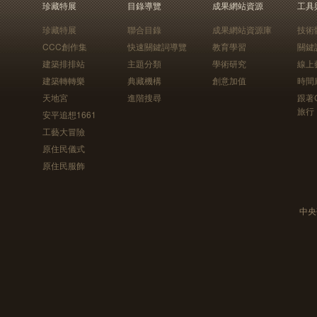
珍藏特展
目錄導覽
成果網站資源
工具
珍藏特展
聯合目錄
成果網站資源庫
技術
CCC創作集
快速關鍵詞導覽
教育學習
關鍵
建築排排站
主題分類
學術研究
線上
建築轉轉樂
典藏機構
創意加值
時間
天地宮
進階搜尋
跟著
旅行
安平追想1661
工藝大冒險
原住民儀式
原住民服飾
中央