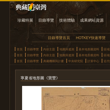
珍藏特展
目錄導覽
技術體驗
成果網站資源
目錄導覽首頁
HOTKEY快速導覽
首頁
目錄導覽
內容主題
地圖與遙測
基本地形圖資料
區域
首頁
目錄導覽
內容主題
地圖與遙測
基本地形圖資料
區域
首頁
目錄導覽
典藏機構與計畫
中央研究院
計算中心
近代
寧夏省地形圖《寶豐》