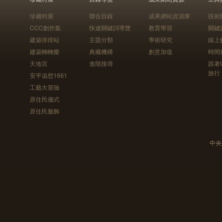
珍藏特展
聯合目錄
成果網站資源庫
技術
CCC創作集
快速關鍵詞導覽
教育學習
關鍵
建築排排站
主題分類
學術研究
線上
建築轉轉樂
典藏機構
創意加值
時間
天地宮
進階搜尋
跟著
旅行
安平追想1661
工藝大冒險
原住民儀式
原住民服飾
中央