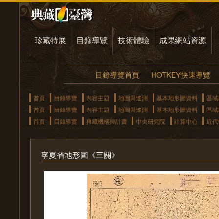
珍藏特展
目錄導覽
技術體驗
成果網站資源
目錄導覽首頁
HOTKEY快速導覽
首頁
目錄導覽
內容主題
地圖與遙測
基本地形圖資料
區域
首頁
目錄導覽
內容主題
地圖與遙測
基本地形圖資料
區域
首頁
目錄導覽
典藏機構與計畫
中央研究院
計算中心
近代
寧夏省地形圖《三關》