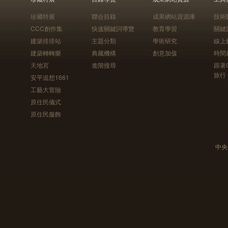
珍藏特展
聯合目錄
成果網站資源庫
技術
CCC創作集
快速關鍵詞導覽
教育學習
關鍵
建築排排站
主題分類
學術研究
線上
建築轉轉樂
典藏機構
創意加值
時間
天地宮
進階搜尋
跟著
旅行
安平追想1661
工藝大冒險
原住民儀式
原住民服飾
中央