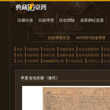
珍藏特展
目錄導覽
技術體驗
成果網站資源
目錄導覽首頁
HOTKEY快速導覽
首頁
目錄導覽
內容主題
地圖與遙測
基本地形圖資料
區域
首頁
目錄導覽
內容主題
地圖與遙測
基本地形圖資料
區域
首頁
目錄導覽
典藏機構與計畫
中央研究院
計算中心
近代
寧夏省地形圖《豫旺》