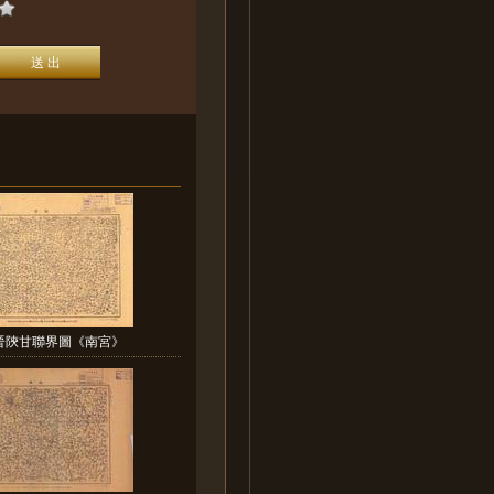
晉陝甘聯界圖《南宮》