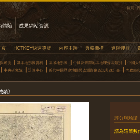
首頁
術體驗
成果網站資源
首頁
HOTKEY快速導覽
內容主題
典藏機構
進階搜尋
與遙測
基本地形圖資料
區域地形圖
中國及臺灣地區地理分區類別
中國大
中央研究院
計算中心
近代中國歷史地圖與遙測影像資訊典藏計畫
內政部
城鎮》
評分與驗證
請為這筆數