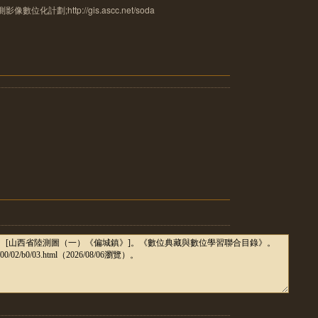
計劃;http://gis.ascc.net/soda