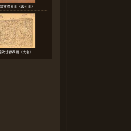
陝甘聯界圖《索引圖》
晉陝甘聯界圖《大名》