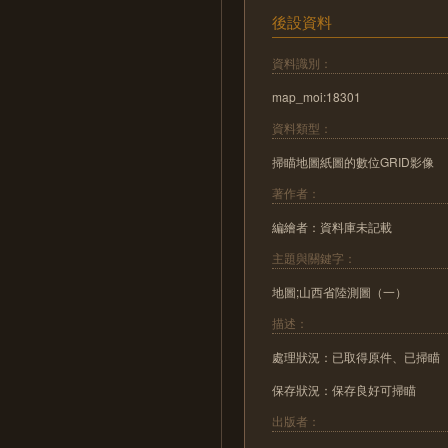
後設資料
資料識別：
map_moi:18301
資料類型：
掃瞄地圖紙圖的數位GRID影像
著作者：
編繪者：資料庫未記載
主題與關鍵字：
地圖;山西省陸測圖（一）
描述：
處理狀況：已取得原件、已掃瞄
保存狀況：保存良好可掃瞄
出版者：