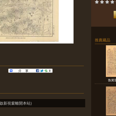
推薦藏品
魯冀
啟新視窗離開本站)