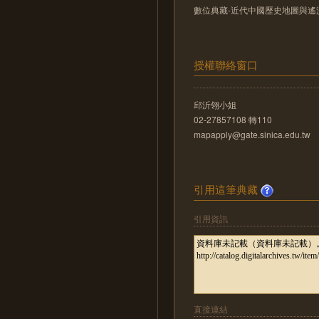
數位典藏-近代中國歷史地圖與遙測影像數位化
授權聯絡窗口
邱沂翎小姐
02-27857108 轉110
mapapply@gate.sinica.edu.tw
引用這筆典藏
引用資訊
直接連結