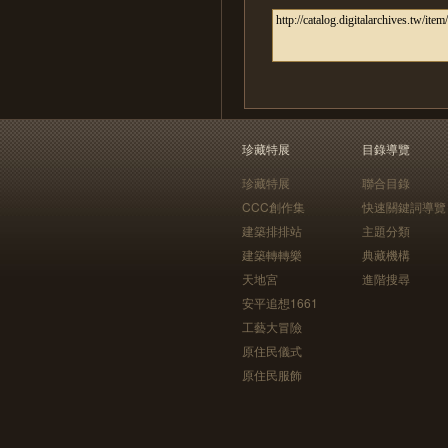
珍藏特展
目錄導覽
珍藏特展
聯合目錄
CCC創作集
快速關鍵詞導覽
建築排排站
主題分類
建築轉轉樂
典藏機構
天地宮
進階搜尋
安平追想1661
工藝大冒險
原住民儀式
原住民服飾