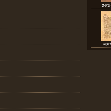
魯冀晉
魯冀