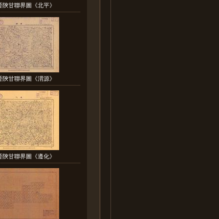
晉陝甘聯界圖《北平》
晉陝甘聯界圖《渭源》
晉陝甘聯界圖《遵化》