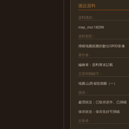
後設資料
資料識別：
map_moi:18299
資料類型：
掃瞄地圖紙圖的數位GRID影像
著作者：
編繪者：資料庫未記載
主題與關鍵字：
地圖;山西省陸測圖（一）
描述：
處理狀況：已取得原件、已掃瞄
保存狀況：保存良好可掃瞄
出版者：