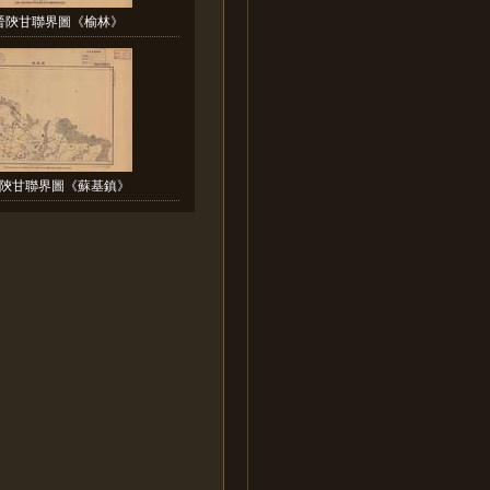
晉陝甘聯界圖《榆林》
陝甘聯界圖《蘇基鎮》