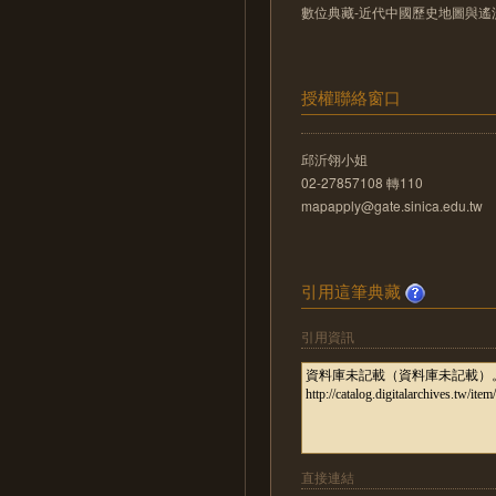
數位典藏-近代中國歷史地圖與遙測影像數位化
授權聯絡窗口
邱沂翎小姐
02-27857108 轉110
mapapply@gate.sinica.edu.tw
引用這筆典藏
引用資訊
直接連結