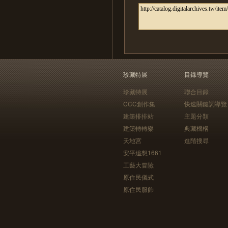
珍藏特展
目錄導覽
珍藏特展
聯合目錄
CCC創作集
快速關鍵詞導覽
建築排排站
主題分類
建築轉轉樂
典藏機構
天地宮
進階搜尋
安平追想1661
工藝大冒險
原住民儀式
原住民服飾