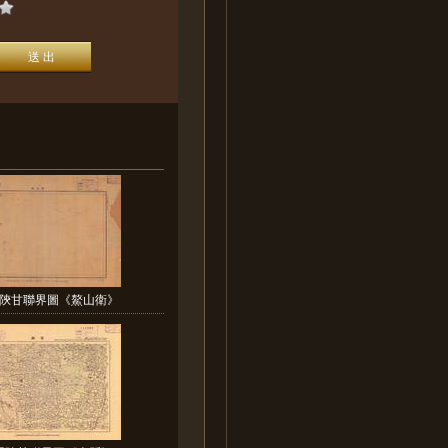
陝甘聯界圖《鰲山衛》