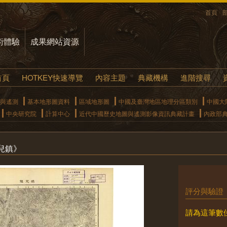
首頁
術體驗
成果網站資源
首頁
HOTKEY快速導覽
內容主題
典藏機構
進階搜尋
與遙測
基本地形圖資料
區域地形圖
中國及臺灣地區地理分區類別
中國大
中央研究院
計算中心
近代中國歷史地圖與遙測影像資訊典藏計畫
內政部
兒鎮》
評分與驗證
請為這筆數