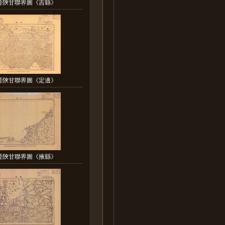
晉陝甘聯界圖《吉縣》
晉陝甘聯界圖《定邊》
晉陝甘聯界圖《掖縣》