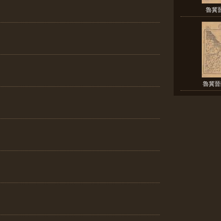
魯冀
魯冀晉