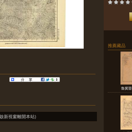
推薦藏品
魯冀晉
啟新視窗離開本站)