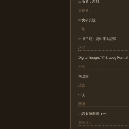
出版者：未知
貢獻者：
中央研究院
日期：
出版日期：資料庫未記載
格式：
Digital Image;Tiff & Jpeg Format
來源：
內政部
語言：
中文
關聯：
山西省陸測圖（一）
管理權：