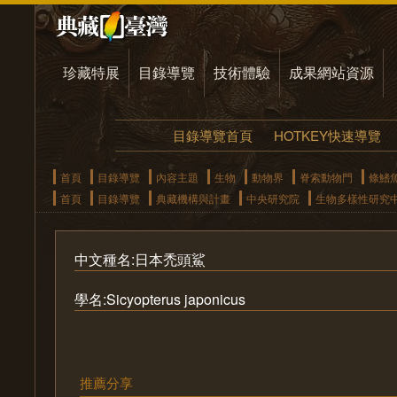
珍藏特展
目錄導覽
技術體驗
成果網站資源
目錄導覽首頁
HOTKEY快速導覽
首頁
目錄導覽
內容主題
生物
動物界
脊索動物門
條鰭
首頁
目錄導覽
典藏機構與計畫
中央研究院
生物多樣性研究
中文種名:日本禿頭鯊
學名:Sicyopterus japonicus
推薦分享