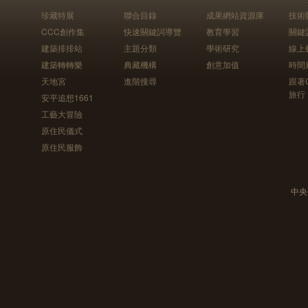
珍藏特展
聯合目錄
成果網站資源庫
技術
CCC創作集
快速關鍵詞導覽
教育學習
關鍵
建築排排站
主題分類
學術研究
線上
建築轉轉樂
典藏機構
創意加值
時間
天地宮
進階搜尋
跟著
旅行
安平追想1661
工藝大冒險
原住民儀式
原住民服飾
中央