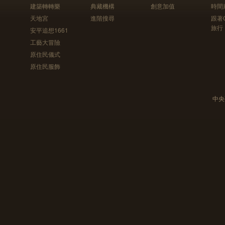
建築轉轉樂
典藏機構
創意加值
時間
天地宮
進階搜尋
跟著
旅行
安平追想1661
工藝大冒險
原住民儀式
原住民服飾
中央