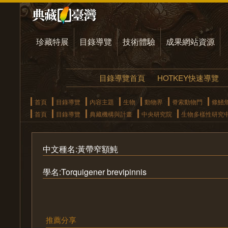
珍藏特展
目錄導覽
技術體驗
成果網站資源
目錄導覽首頁
HOTKEY快速導覽
首頁
目錄導覽
內容主題
生物
動物界
脊索動物門
條鰭
首頁
目錄導覽
典藏機構與計畫
中央研究院
生物多樣性研究
中文種名:黃帶窄額魨
學名:Torquigener brevipinnis
推薦分享