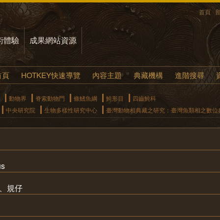
首頁
術體驗
成果網站資源
首頁
HOTKEY快速導覽
內容主題
典藏機構
進階搜尋
動物界
脊索動物門
條鰭魚綱
魨形目
四齒魨科
中央研究院
生物多樣性研究中心
臺灣動物相典藏之研究：臺灣魚類相之數位
us
規、規仔