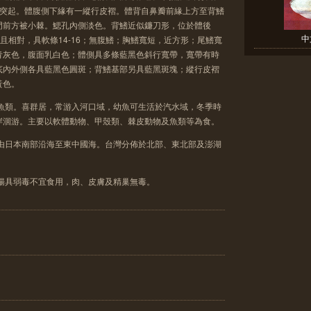
形突起。體腹側下緣有一縱行皮褶。體背自鼻瓣前緣上方至背鰭
門前方被小棘。鰓孔內側淡色。背鰭近似鐮刀形，位於體後
中
形且相對，具軟條14-16；無腹鰭；胸鰭寬短，近方形；尾鰭寬
青灰色，腹面乳白色；體側具多條藍黑色斜行寬帶，寬帶有時
底內外側各具藍黑色圓斑；背鰭基部另具藍黑斑塊；縱行皮褶
黃色。
型魚類。喜群居，常游入河口域，幼魚可生活於汽水域，冬季時
岸洄游。主要以軟體動物、甲殼類、棘皮動物及魚類等為食。
，由日本南部沿海至東中國海。台灣分佈於北部、東北部及澎湖
小腸具弱毒不宜食用，肉、皮膚及精巢無毒。