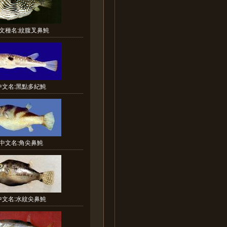
文種名:紋腹叉鼻魨
中文名:黑點多紀魨
中文名:角尖鼻魨
中文名:水紋尖鼻魨