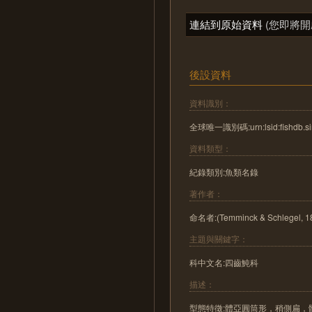
連結到原始資料
(您即將開
後設資料
資料識別：
全球唯一識別碼:urn:lsid:fishdb.sin
資料類型：
紀錄類別:魚類名錄
著作者：
命名者:(Temminck & Schlegel, 1
主題與關鍵字：
科中文名:四齒魨科
描述：
型態特徵:體亞圓筒形，稍側扁