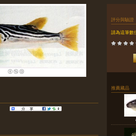
評分與驗證
請為這筆數
推薦藏品