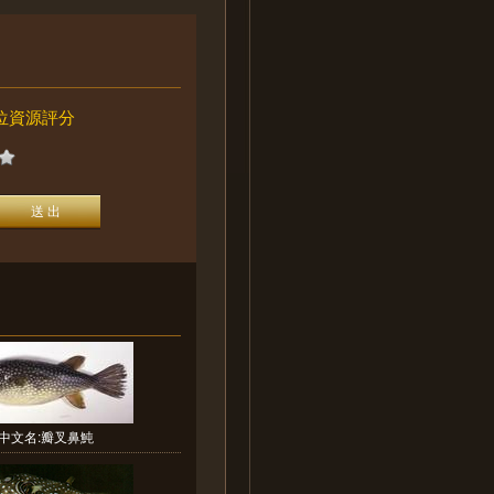
位資源評分
中文名:瓣叉鼻魨