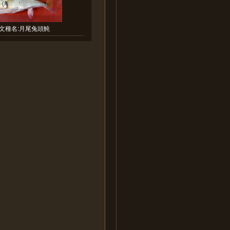
文種名:月尾兔頭魨