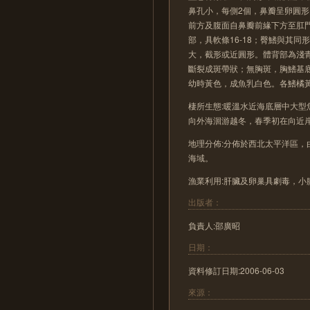
鼻孔小，每側2個，鼻瓣呈卵圓
前方及腹面自鼻瓣前緣下方至肛
部，具軟條16-18；臀鰭與其同
大，截形或近圓形。體背部為淺
斷裂成斑帶狀；無胸斑，胸鰭基
幼時黃色，成魚乳白色。各鰭橘
棲所生態:暖溫水近海底層中大
向外海洄游越冬，春季初在向近
地理分佈:分佈於西北太平洋區
海域。
漁業利用:肝臟及卵巢具劇毒，
出版者：
負責人:邵廣昭
日期：
資料修訂日期:2006-06-03
來源：