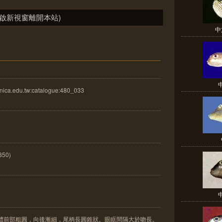
啟新視窗離開本站)
中
ica.edu.tw:catalogue:480_033
850)
，體前部粗圓，向後漸細，尾柄長圓錐狀。眼眶間隔大於吻長。