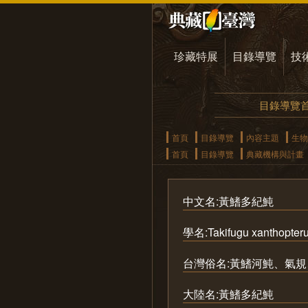
珍藏特展
目錄導覽
技
目錄導覽
首頁
目錄導覽
內容主題
生物
首頁
目錄導覽
典藏機構與計畫
中文名:黃鰭多紀魨
學名:Takifugu xanthopter
台灣俗名:黃鰭河魨、氣
大陸名:黃鰭多紀魨