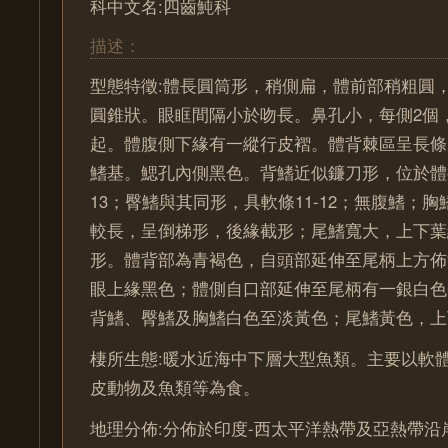
科中文名:四齒魨科
描述：
型態特徵:體長圓筒形，稍側扁，體前部稍粗圓
圓錐狀。眼眶間隔小於吻長。鼻孔小，每側2個
起。體腹側下緣有一縱行皮褶。體背棘區呈長條
鰭基。鰓孔內側黑色。背鰭近似鐮刀形，位於體後
13；臀鰭與其同形，具軟條11-12；無腹鰭；
較長，呈倒梯形，後緣截形；尾鰭寬大，上下葉
形。體背部為青褐色，自頭部延伸至尾柄上方佈
眼上緣黑色；體側自口部延伸至尾柄有一銀白色
背鰭、臀鰭及胸鰭白色至淡黃色；尾鰭黃色，上
棲所生態:暖水近海中下層大型魚類。主要以軟
皮動物及魚類等為食。
地理分佈:分佈於印度-西太平洋熱帶及亞熱帶沿