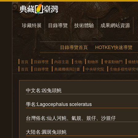
珍藏特展
目錄導覽
技術體驗
成果網站資源
目錄導覽首頁
HOTKEY快速導覽
首頁
目錄導覽
內容主題
生物
動物界
脊索動物門
條鰭
首頁
目錄導覽
典藏機構與計畫
中央研究院
生物多樣性研究
中文名:凶兔頭魨
學名:Lagocephalus sceleratus
台灣俗名:仙人河魨、氣規、規仔、沙規仔
大陸名:圓斑兔頭魨