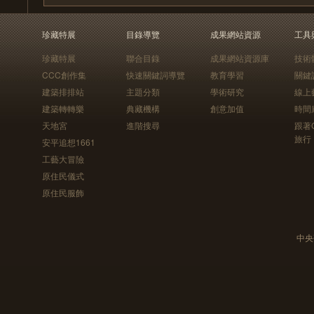
珍藏特展
目錄導覽
成果網站資源
工具
珍藏特展
聯合目錄
成果網站資源庫
技術
CCC創作集
快速關鍵詞導覽
教育學習
關鍵
建築排排站
主題分類
學術研究
線上
建築轉轉樂
典藏機構
創意加值
時間
天地宮
進階搜尋
跟著
旅行
安平追想1661
工藝大冒險
原住民儀式
原住民服飾
中央