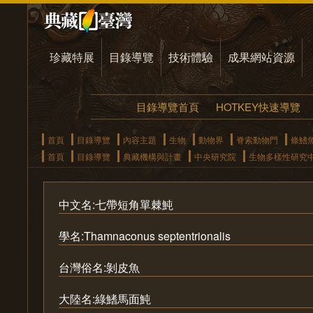
珍藏特展
目錄導覽
技術體驗
成果網站資源
目錄導覽首頁
HOTKEY快速導覽
首頁
目錄導覽
內容主題
生物
動物界
脊索動物門
條鰭
首頁
目錄導覽
典藏機構與計畫
中央研究院
生物多樣性研究
中文名:七帶短角單棘魨
學名:Thamnaconus septentrionalis
台灣俗名:剝皮魚
大陸名:綠鰭馬面魨