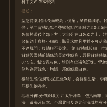
科中文名:單棘魨科
描述：
型態特徵:體延長而較高，側扁，呈長橢圓形。體長為
倍；第二背鰭起點至臀鰭起點的距離之2.0-2.
裂位於眼後半部下方，大部分在口裂線之上。體
散佈約十多根小細棘；恥骨末端具兩對不可活動
不達肛門；腹鰭膜不發達。 第I背鰭棘較細，位
背鰭與臀鰭前鰭條遠長於後鰭條，最長背鰭鰭條約為
0.15倍。體淡青灰色，體側有些褐色斑塊。背
條均為藍綠色；胸鰭、尾鰭鰭膜白色。
棲所生態:近海砂泥底層魚類，喜群集生活，季
底棲生物為食。
地理分佈:分佈於印度-西太平洋區，包括南非、
海、黃海及日本。台灣北部及東北部海域均有分