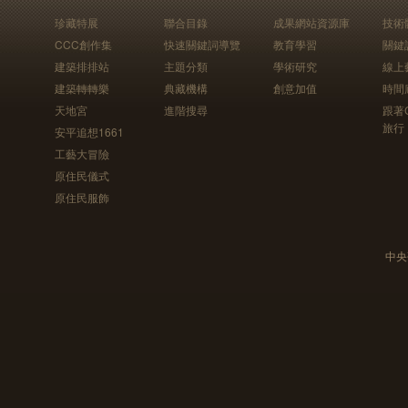
珍藏特展
聯合目錄
成果網站資源庫
技術
CCC創作集
快速關鍵詞導覽
教育學習
關鍵
建築排排站
主題分類
學術研究
線上
建築轉轉樂
典藏機構
創意加值
時間
天地宮
進階搜尋
跟著
旅行
安平追想1661
工藝大冒險
原住民儀式
原住民服飾
中央