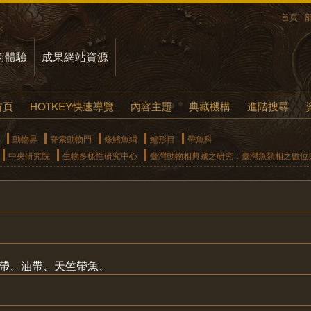
首頁
術體驗
成果網站資源
首頁
HOTKEY快速導覽
內容主題
典藏機構
進階搜尋
動物界
脊索動物門
條鰭魚綱
鱸形目
帶魚科
中央研究院
生物多樣性研究中心
臺灣動物相典藏之研究：臺灣魚類相之數位
肥帶、油帶、天竺帶魚、