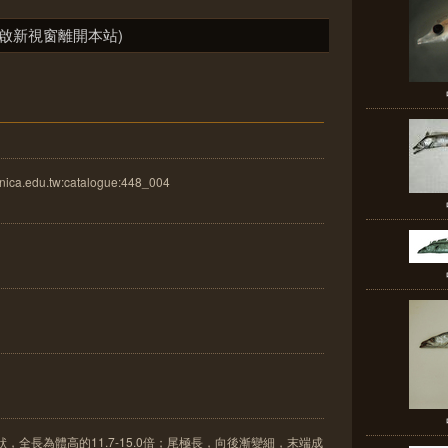
啟新視窗離開本站)
ica.edu.tw:catalogue:448_004
，全長為體高的11.7-15.0倍；尾極長，向後漸變細，末端成