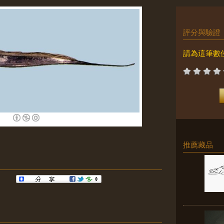
評分與驗證
請為這筆數
推薦藏品