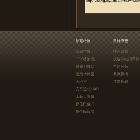
珍藏特展
目錄導覽
珍藏特展
聯合目錄
CCC創作集
快速關鍵詞導覽
建築排排站
主題分類
建築轉轉樂
典藏機構
天地宮
進階搜尋
安平追想1661
工藝大冒險
原住民儀式
原住民服飾