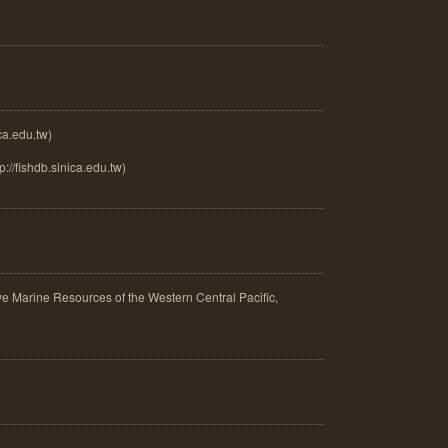
a.edu.tw)
://fishdb.sinica.edu.tw)
ine Resources of the Western Central Pacific,