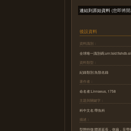
連結到原始資料
(您即將開
後設資料
資料識別：
全球唯一識別碼:urn:lsid:fishdb.sin
資料類型：
紀錄類別:魚類名錄
著作者：
命名者:Linnaeus, 1758
主題與關鍵字：
科中文名:帶魚科
描述：
型態特徵:體甚延長，側扁，呈帶狀