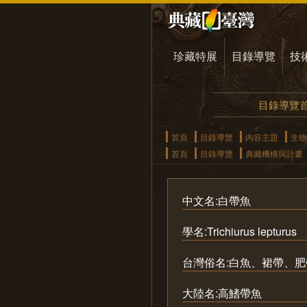
珍藏特展
目錄導覽
技
目錄導覽
首頁
目錄導覽
內容主題
生物
首頁
目錄導覽
典藏機構與計畫
中文名:白帶魚
學名:Trichiurus lepturus
台灣俗名:白魚、裙帶、
大陸名:高鰭帶魚