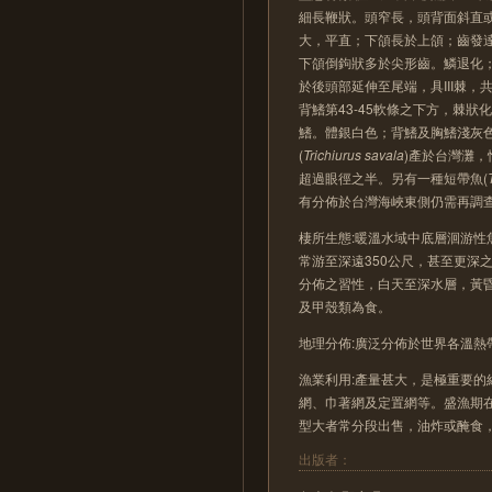
細長鞭狀。頭窄長，頭背面斜直
大，平直；下頜長於上頜；齒發
下頜倒鉤狀多於尖形齒。鱗退化
於後頭部延伸至尾端，具III棘，共
背鰭第43-45軟條之下方，棘
鰭。體銀白色；背鰭及胸鰭淺灰
(
Trichiurus savala
)產於台灣灘
超過眼徑之半。另有一種短帶魚(
有分佈於台灣海峽東側仍需再調查
棲所生態:暖溫水域中底層洄游性
常游至深遠350公尺，甚至更深
分佈之習性，白天至深水層，黃
及甲殼類為食。
地理分佈:廣泛分佈於世界各溫熱
漁業利用:產量甚大，是極重要的經
網、巾著網及定置網等。盛漁期
型大者常分段出售，油炸或醃食
出版者：