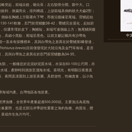
或略突起，前端尖銳，吻尖長；左右額骨分開。眼中大。口
達銳利，側扁而尖，排列稀疏，上頜前端具倒鉤狀大犬齒2對；
；側線在胸鰭上方顯著向下彎，而後沿腹緣至尾端。背鰭起始
130-141軟條，肛門前背鰭數38-42；臀鰭完全退化，起始於
狀化，但通常埋於皮下；胸鰭短，末端可達側線上方；無尾鰭與腹
中
色，具細小黑點；尾端呈黑色。以前文獻記載尚有沙帶魚
，惜一直未有採獲標本，其與白帶魚之差異在於臀鰭第I棘發達，
Trichiurus brevis
)目前僅發現於大陸沿海及金門等海域，是否
，其與白帶魚之差異在於肛門前背鰭數為34-35。
魚類，一般棲息於近泥砂泥質水域，水深在60-100公尺間，亦
之水域，產卵時則洄游至淺海水域。喜弱光，有明顯日夜垂直
昏、夜間及清晨則上游至表層。具群游性，性極貪食，以小魚
帶海域均產。台灣地區各地皆產。
濟漁獲，全世界年產量超過500,000頭。主要漁法為底拖
在春夏間，也是北部沿岸季節性重要之海釣魚種。肉質佳，體
，甚或作生魚片均可。