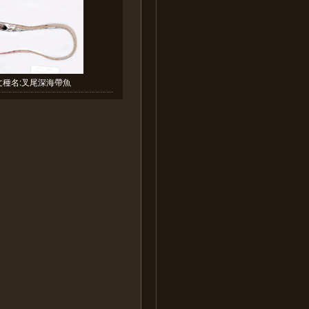
文種名:叉尾深海帶魚