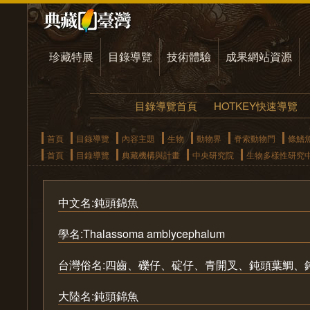
珍藏特展
目錄導覽
技術體驗
成果網站資源
目錄導覽首頁
HOTKEY快速導覽
首頁
目錄導覽
內容主題
生物
動物界
脊索動物門
條鰭
首頁
目錄導覽
典藏機構與計畫
中央研究院
生物多樣性研究
中文名:鈍頭錦魚
學名:Thalassoma amblycephalum
台灣俗名:四齒、礫仔、碇仔、青開叉、鈍頭葉鯛、
大陸名:鈍頭錦魚