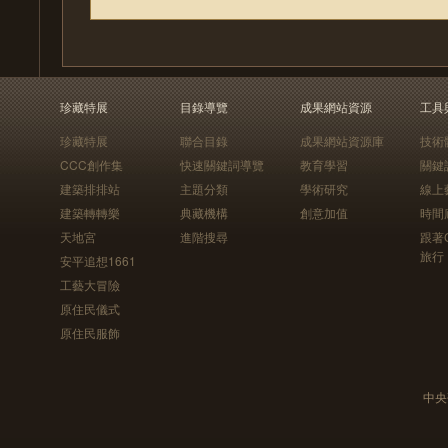
珍藏特展
目錄導覽
成果網站資源
工具
珍藏特展
聯合目錄
成果網站資源庫
技術
CCC創作集
快速關鍵詞導覽
教育學習
關鍵
建築排排站
主題分類
學術研究
線上
建築轉轉樂
典藏機構
創意加值
時間
天地宮
進階搜尋
跟著
旅行
安平追想1661
工藝大冒險
原住民儀式
原住民服飾
中央