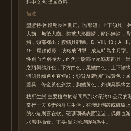
科中文名:隆頭魚科
描述：
型態特徵:體稍長且側扁。吻部短；上下頜具一列
犬齒，無後犬齒。體被大形圓鱗，頭部無鱗，背
鱗，頸部裸出；腹鰭具鞘鱗。D. VIII, 13；A. III, 1
19；尾鰭截形，或略成凹型，成魚時為半月型
性別而差別極大，雌魚自吻部至尾鰭基部具一黑
之頭與體綠色，下方白色；尾鰭白色，上下鰭緣
體側具綠色垂直短紋；頸背及體側前端黃色；頭
蓋具二條金黃色斜紋；胸鰭黃色，外側具黑緣之
棲所生態:主要棲息於潮間帶到水深約15公尺的
常行一夫多妻的群居生活，在淺珊瑚叢或礁盤上
的小魚則喜在軟、硬珊瑚礁表面巡遊，偶爾也游
水層中攝食。主要攝取浮游動物為生。