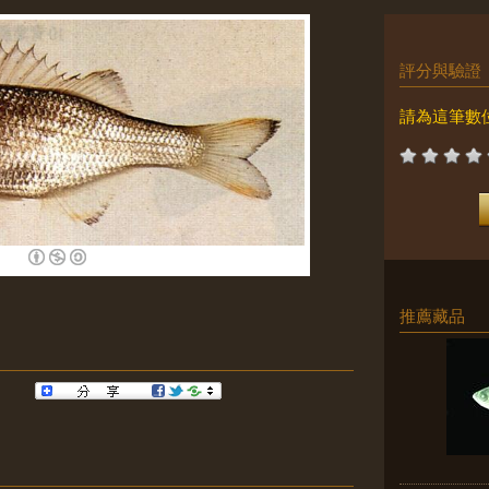
評分與驗證
請為這筆數
推薦藏品