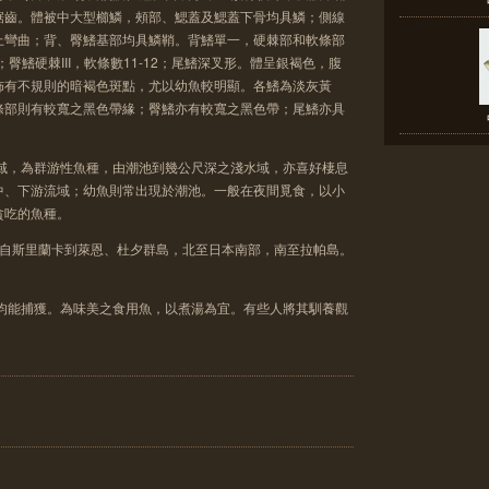
鋸齒。體被中大型櫛鱗，頰部、鰓蓋及鰓蓋下骨均具鱗；側線
上彎曲；背、臀鰭基部均具鱗鞘。背鰭單一，硬棘部和軟條部
；臀鰭硬棘III，軟條數11-12；尾鰭深叉形。體呈銀褐色，腹
佈有不規則的暗褐色斑點，尤以幼魚較明顯。各鰭為淡灰黃
條部則有較寬之黑色帶緣；臀鰭亦有較寬之黑色帶；尾鰭亦具
水域，為群游性魚種，由潮池到幾公尺深之淺水域，亦喜好棲息
中、下游流域；幼魚則常出現於潮池。一般在夜間覓食，以小
貪吃的魚種。
，自斯里蘭卡到萊恩、杜夕群島，北至日本南部，南至拉帕島。
釣均能捕獲。為味美之食用魚，以煮湯為宜。有些人將其馴養觀