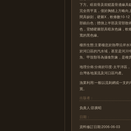
下方。眶前骨及前鰓蓋骨邊緣具
完全而平直，僅於胸鰭上方略向
間具缺刻，硬棘X，軟條數10-12
部銀白色；體側上半部及背部散
色，背鰭硬棘部具暗灰色緣，軟
寬的黑色緣。
棲所生態:主要棲息於熱帶沿岸
於河口區的汽水域，甚至是河川
魚、甲殼類等為攝食對象，是種
地理分佈:分佈於印度-太平洋區
台灣各地溪流及河口區均產。
漁業利用:一般以流刺網或一支
賞。
出版者：
負責人:邵廣昭
日期：
資料修訂日期:2006-06-03