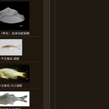
（學名）:短身光鰓雀鯛
中文種名:湯鯉
中文種名:大口湯鯉