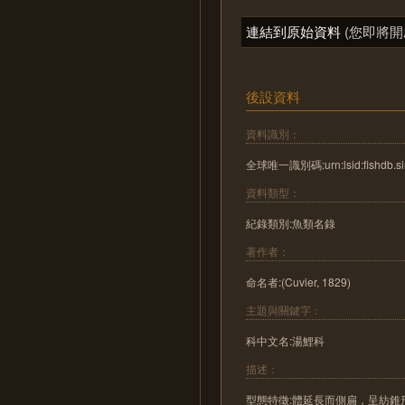
連結到原始資料
(您即將開
後設資料
資料識別：
全球唯一識別碼:urn:lsid:fishdb.sin
資料類型：
紀錄類別:魚類名錄
著作者：
命名者:(Cuvier, 1829)
主題與關鍵字：
科中文名:湯鯉科
描述：
型態特徵:體延長而側扁，呈紡