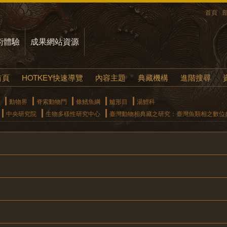
首頁
術體驗
成果網站資源
首頁
HOTKEY快速導覽
內容主題
典藏機構
進階搜尋
動物界
脊索動物門
條鰭魚綱
鱸形目
湯鯉科
中央研究院
生物多樣性研究中心
臺灣動物相典藏之研究：臺灣魚類相之數位