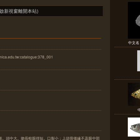
啟新視窗離開本站)
中文名
ica.edu.tw:catalogue:378_001
錐形。頭中大。吻長較眼徑短。口裂小；上頜骨後緣不及眼中部