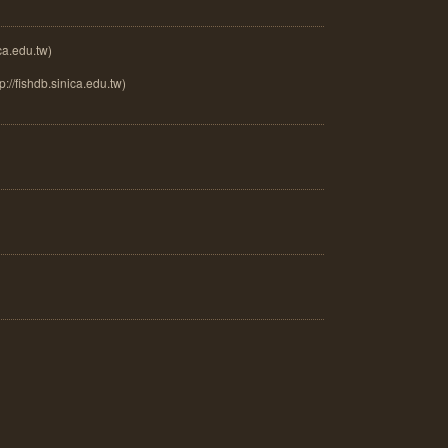
a.edu.tw)
://fishdb.sinica.edu.tw)