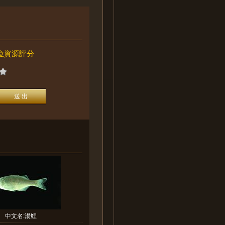
位資源評分
中文名:湯鯉