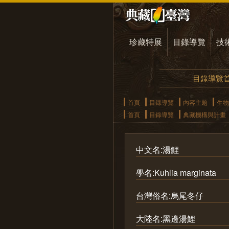
珍藏特展
目錄導覽
技
目錄導覽
首頁
目錄導覽
內容主題
生物
首頁
目錄導覽
典藏機構與計畫
中文名:湯鯉
學名:Kuhlia marginata
台灣俗名:烏尾冬仔
大陸名:黑邊湯鯉