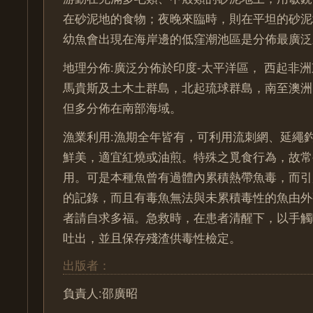
在砂泥地的食物；夜晚來臨時，則在平坦的砂泥
幼魚會出現在海岸邊的低窪潮池區是分佈最廣泛
地理分佈:廣泛分佈於印度-太平洋區， 西起非
馬貴斯及土木土群島，北起琉球群島，南至澳洲
但多分佈在南部海域。
漁業利用:漁期全年皆有，可利用流刺網、延繩
鮮美，適宜紅燒或油煎。特殊之覓食行為，故常
用。可是本種魚曾有過體內累積熱帶魚毒，而引
的記錄，而且有毒魚無法與未累積毒性的魚由外
者請自求多福。急救時，在患者清醒下，以手觸
吐出，並且保存殘渣供毒性檢定。
出版者：
負責人:邵廣昭