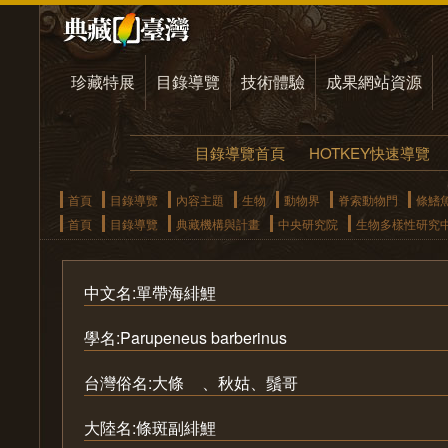
珍藏特展
目錄導覽
技術體驗
成果網站資源
目錄導覽首頁
HOTKEY快速導覽
首頁
目錄導覽
內容主題
生物
動物界
脊索動物門
條鰭
首頁
目錄導覽
典藏機構與計畫
中央研究院
生物多樣性研究
中文名:單帶海緋鯉
學名:Parupeneus barberinus
台灣俗名:大條
、秋姑、鬚哥
大陸名:條斑副緋鯉