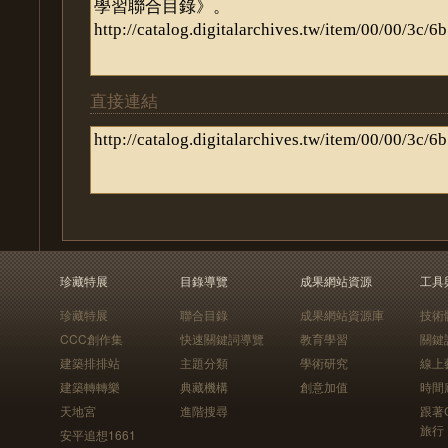
直接連結
珍藏特展
目錄導覽
成果網站資源
工具
珍藏特展
聯合目錄
成果網站資源庫
技術
CCC創作集
快速關鍵詞導覽
教育學習
關鍵
建築排排站
主題分類
學術研究
線上
建築轉轉樂
典藏機構
創意加值
時間
天地宮
進階搜尋
跟著
旅行
安平追想1661