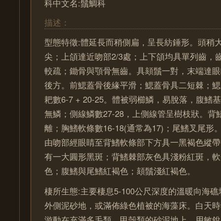
科中文名:鬚鯛科
描述：
型態特徵:體延長而稍側扁，呈長紡錘形。頭稍
尖；上頜達近吻部2/3處；上下頜均具單列齒，
較疏；鋤骨與顎骨無齒。具頦鬚一對，末端達眼
後方。前鰓蓋骨後緣平滑；鰓蓋骨具二短棘；鰓
耙數6-7 + 20-25。體被弱櫛鱗，易脫落，腹
無鱗；側線鱗數27-28，上側線管呈樹枝狀。
離；胸鰭軟條數16-18(通常為17)；尾鰭叉尾
由吻部經眼睛至背鰭軟條部下方具一黑褐色縱帶
有一大圓形黑斑；背鰭棘部灰色具淺粉紅斑，軟
色；腹鰭與尾鰭紅褐色；頦鬚淺紅褐色。
棲所生態:主要棲息5-100公尺深度的溫暖向海
外側泥砂地，或滿佈綠色植被的海藻床。白天時
游動在充滿多毛類、甲殼類的砂泥地上，用敏銳