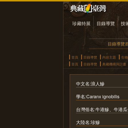
珍藏特展
目錄導覽
技
目錄導覽
首頁
目錄導覽
內容主題
生物
首頁
目錄導覽
典藏機構與計畫
中文名:浪人鰺
學名:Caranx ignobilis
台灣俗名:牛港鰺、牛港
大陸名:珍鰺