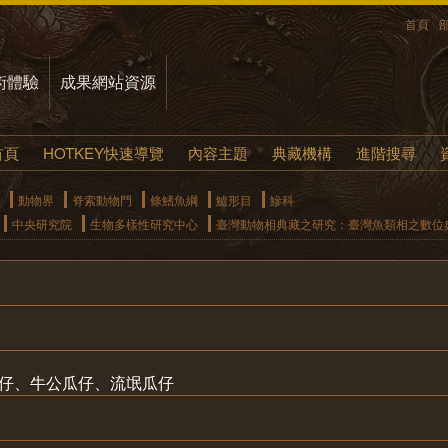
首頁
術體驗
成果網站資源
首頁
HOTKEY快速導覽
內容主題
典藏機構
進階搜尋
動物界
脊索動物門
條鰭魚綱
鱸形目
鰺科
中央研究院
生物多樣性研究中心
臺灣動物相典藏之研究：臺灣魚類相之數位
瓜仔、牛公瓜仔、流氓瓜仔