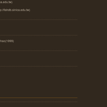
a.edu.tw)
://fishdb.sinica.edu.tw)
ao(1999)