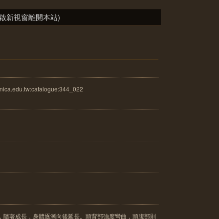
啟新視窗離開本站)
ica.edu.tw:catalogue:344_022
高，隨著成長，身體逐漸向後延長。頭背部強度彎曲，頭腹部則