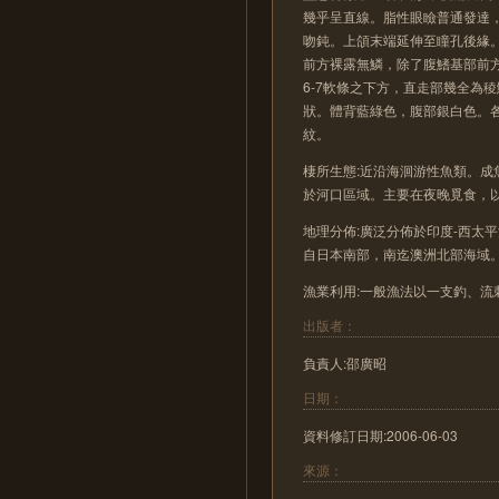
幾乎呈直線。脂性眼瞼普通發達
吻鈍。上頜末端延伸至瞳孔後緣。
前方裸露無鱗，除了腹鰭基部前
6-7軟條之下方，直走部幾全為
狀。體背藍綠色，腹部銀白色。
紋。
棲所生態:近沿海洄游性魚類。成
於河口區域。主要在夜晚覓食，
地理分佈:廣泛分佈於印度-西太
自日本南部，南迄澳洲北部海域
漁業利用:一般漁法以一支釣、
出版者：
負責人:邵廣昭
日期：
資料修訂日期:2006-06-03
來源：