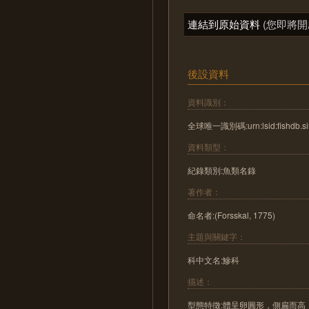
連結到原始資料
(您即將開
後設資料
資料識別：
全球唯一識別碼:urn:lsid:fishdb.sin
資料類型：
紀錄類別:魚類名錄
著作者：
命名者:(Forsskal, 1775)
主題與關鍵字：
科中文名:鰺科
描述：
型態特徵:體呈卵圓形，側扁而