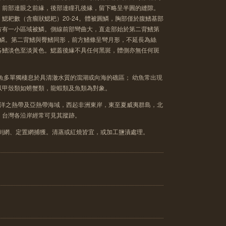
，前部達眼之前緣，後部達瞳孔後緣，留下略呈半圓的縫隙。
鰓耙數（含瘤狀鰓耙）20-24。體被圓鱗，胸部僅於腹鰭基部
方有一小區域被鱗。側線前部彎曲大，直走部始於第二背鰭第
稜鱗。第二背鰭與臀鰭同形，前方鰭條呈彎月形，不延長為絲
各鰭淡色至淡黃色。鰓蓋後緣不具任何黑斑，體側亦無任何斑
魚多單獨棲息於具清澈水質的瀉湖或向海的礁區； 幼魚常出現
以甲殼類如螃蟹類，龍蝦類及魚類為對象。
平洋之熱帶及亞熱帶海域，西起非洲東岸，東至夏威夷群島，北
。台灣各沿岸經常可見其蹤跡。
流刺網、定置網捕獲。清蒸或紅燒皆宜，或加工鹽漬處理。