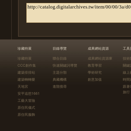
珍藏特展
目錄導覽
成果網站資源
工具
珍藏特展
聯合目錄
成果網站資源庫
技術
CCC創作集
快速關鍵詞導覽
教育學習
關鍵
建築排排站
主題分類
學術研究
線上
建築轉轉樂
典藏機構
創意加值
時間
天地宮
進階搜尋
跟著
旅行
安平追想1661
工藝大冒險
原住民儀式
原住民服飾