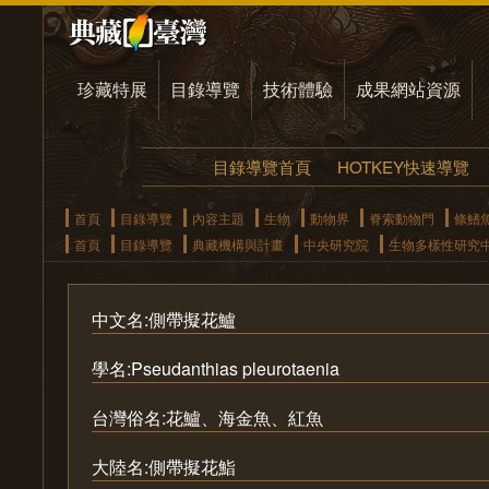
珍藏特展
目錄導覽
技術體驗
成果網站資源
目錄導覽首頁
HOTKEY快速導覽
首頁
目錄導覽
內容主題
生物
動物界
脊索動物門
條鰭
首頁
目錄導覽
典藏機構與計畫
中央研究院
生物多樣性研究
中文名:側帶擬花鱸
學名:Pseudanthias pleurotaenia
台灣俗名:花鱸、海金魚、紅魚
大陸名:側帶擬花鮨