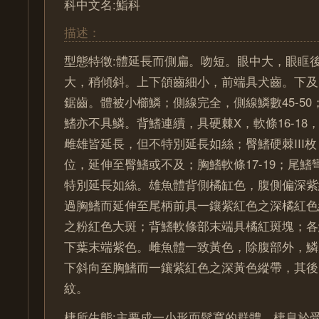
科中文名:鮨科
描述：
型態特徵:體延長而側扁。吻短。眼中大，眼眶
大，稍傾斜。上下頜齒細小，前端具犬齒。下及
鋸齒。體被小櫛鱗；側線完全，側線鱗數45-5
鰭亦不具鱗。背鰭連續，具硬棘X，軟條16-18，
雌雄皆延長，但不特別延長如絲；臀鰭硬棘III
位，延伸至臀鰭或不及；胸鰭軟條17-19；尾
特別延長如絲。雄魚體背側橘缸色，腹側偏深紫
過胸鰭而延伸至尾柄前具一鑲紫紅色之深橘紅色
之粉紅色大斑；背鰭軟條部末端具橘紅斑塊；各
下葉末端紫色。雌魚體一致黃色，除腹部外，鱗
下斜向至胸鰭而一鑲紫紅色之深黃色縱帶，其後
紋。
棲所生態:主要成一小形而鬆寬的群體，棲息於