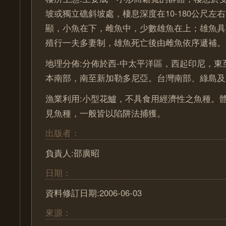
坡或獨立礁斜坡處，棲息深度在10-180公尺左
顯，小魚在下，雌魚中，少數雄魚在上；雄魚具
殖行一夫多妻制，雄魚死亡後由雌魚依序遞補。
地理分佈:分佈於西-中太平洋區，西起印尼，東
本南部，南至新加勒多尼亞。台灣南部、綠島及
漁業利用:小型花鱸，不具食用經濟性之魚種。
見魚種，一般皆以陷阱法捕獲。
出版者：
負責人:邵廣昭
日期：
資料修訂日期:2006-06-03
來源：