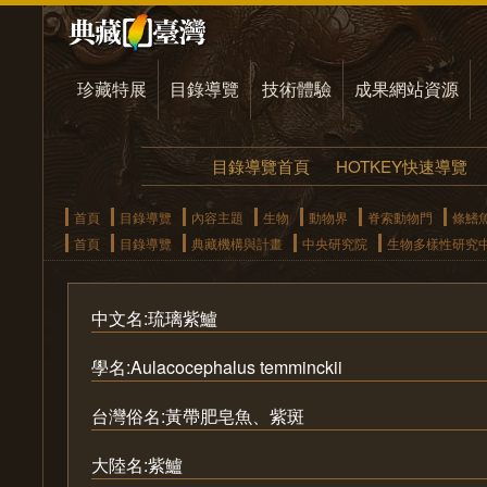
珍藏特展
目錄導覽
技術體驗
成果網站資源
目錄導覽首頁
HOTKEY快速導覽
首頁
目錄導覽
內容主題
生物
動物界
脊索動物門
條鰭
首頁
目錄導覽
典藏機構與計畫
中央研究院
生物多樣性研究
中文名:琉璃紫鱸
學名:Aulacocephalus temminckii
台灣俗名:黃帶肥皂魚、紫斑
大陸名:紫鱸