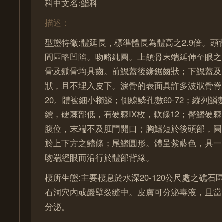
科中文名:鮨科
描述：
型態特徵:體延長，標準體長為體高之2.9倍。
間區略凹陷。吻略鈍圓。上頜骨末端延伸至眼之
骨及鋤骨均具齒。前鰓蓋後緣鋸齒狀；下鰓蓋及
狀，且不埋入皮下。淚骨的表面具許多波狀骨脊。鰓
20。體被細小櫛鱗；側線鱗孔數60-72；縱列鱗數
續，硬棘部低，有硬棘IX枚，軟條12；臀鰭硬棘I
腹位，末端不及肛門開口；胸鰭短於後頭部，圓
於上下方之鰭條；尾鰭圓形。體呈紫藍色，具一
吻端經眼而沿行於體部背緣。
棲所生態:主要棲息於水深20-120公尺處之礁
石洞穴內或巖壁裂縫中。皮膚可分泌毒液，且當
分泌。