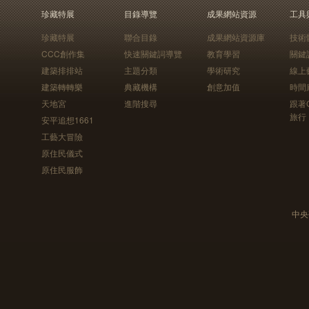
珍藏特展
目錄導覽
成果網站資源
工具
珍藏特展
聯合目錄
成果網站資源庫
技術
CCC創作集
快速關鍵詞導覽
教育學習
關鍵
建築排排站
主題分類
學術研究
線上
建築轉轉樂
典藏機構
創意加值
時間
天地宮
進階搜尋
跟著
旅行
安平追想1661
工藝大冒險
原住民儀式
原住民服飾
中央