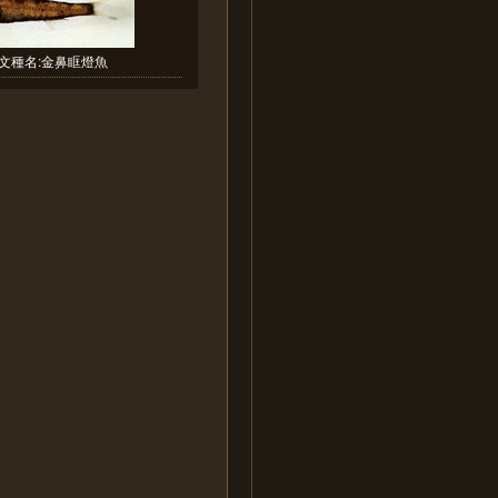
文種名:金鼻眶燈魚