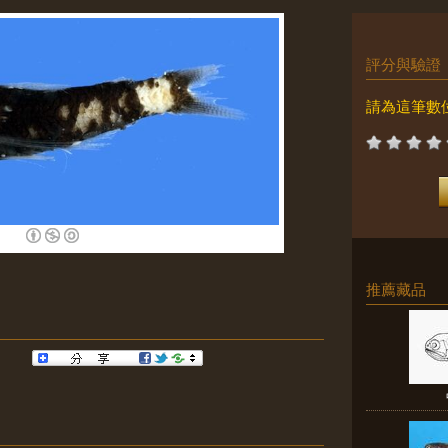
評分與驗證
請為這筆數
推薦藏品