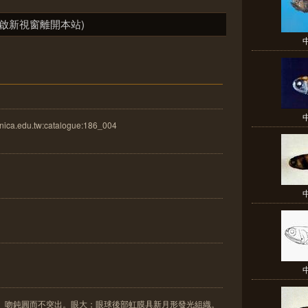
啟新視窗離開本站)
ica.edu.tw:catalogue:186_004
大。吻鈍圓而不突出。眼大；眼球後部虹膜具新月形發光組織。