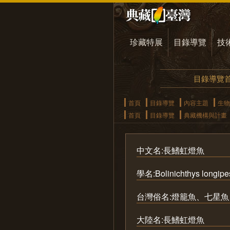
珍藏特展
目錄導覽
技
目錄導覽
首頁
目錄導覽
內容主題
生物
首頁
目錄導覽
典藏機構與計畫
中文名:長鰭虹燈魚
學名:Bolinichthys longipe
台灣俗名:燈籠魚、七星
大陸名:長鰭虹燈魚