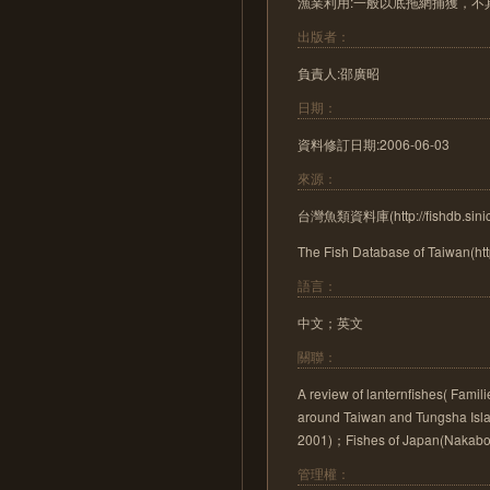
漁業利用:一般以底拖網捕獲，
出版者：
負責人:邵廣昭
日期：
資料修訂日期:2006-06-03
來源：
台灣魚類資料庫(http://fishdb.sinic
The Fish Database of Taiwan(http
語言：
中文；英文
關聯：
A review of lanternfishes( Famil
around Taiwan and Tungsha Isl
2001)；Fishes of Japan(Na
管理權：