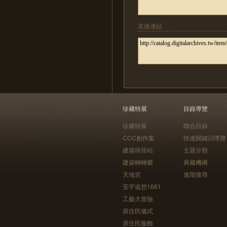
直接連結
珍藏特展
目錄導覽
珍藏特展
聯合目錄
CCC創作集
快速關鍵詞導覽
建築排排站
主題分類
建築轉轉樂
典藏機構
天地宮
進階搜尋
安平追想1661
工藝大冒險
原住民儀式
原住民服飾