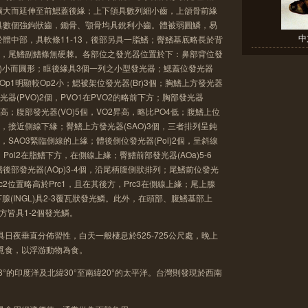
擴大而延伸至前鰓蓋後緣；上下頜具數列細小齒，上頜骨前緣
具數個強鉤狀齒，鋤骨、顎骨均具銳利小齒。體被弱圓鱗，易
中
體中部，具軟條11-13，後部另具一脂鰭；臀鰭基底略長於背
叉形，尾鰭副鰭條無硬棘。各部位之發光器位置於下：鼻部背位發
Vn)小而圓形；眶後緣具3個一列之小型發光器；鰓蓋位發光器
Op1明顯較Op2小；鰓被架位發光器(Br)3個；胸鰭上方發光器
光器(PVO)2個，PVO1在PVO2的略前下方；胸部發光器
4更高；腹部發光器(VO)5個，VO2昇高，略比PO4低；腹鰭上位
間，接近側線下緣；臀鰭上方發光器(SAO)3個，三者排列呈鈍
，SAO3緊臨側線的上緣；體後側位發光器(Pol)2個，呈斜線
，Pol2在脂鰭下方，在側線上緣；臀鰭前部發光器(AOa)5-6
部發光器(AOp)3-4個，沿尾柄腹側狀排列；尾鰭前位發光
Prc2位置略高於Prc1，且在其後方，Prc3在側線上緣；尾上腺
尾下腺(INGL)具2-3覆瓦狀發光鱗。此外，在頭部、腹鰭基部上
方皆具1-2個發光鱗。
日夜垂直分佈習性，白天一般棲息於525-725公尺處，晚上
處覓食，以浮游動物為食。
18°的印度洋及北緯30°至南緯20°的太平洋。台灣則發現於西南
。