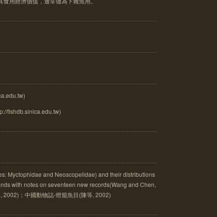
不具食用經濟價值，通常做為下雜魚用。
a.edu.tw)
://fishdb.sinica.edu.tw)
ies: Myctophidae and Neoscopelidae) and their distributions
ands with notes on seventeen new records(Wang and Chen,
kabo, 2002)；中國動物誌-燈籠魚目(陳等, 2002)