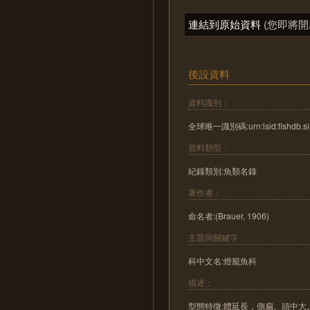
連結到原始資料
(您即將開
後設資料
資料識別：
全球唯一識別碼:urn:lsid:fishdb.sin
資料類型：
紀錄類別:魚類名錄
著作者：
命名者:(Brauer, 1906)
主題與關鍵字：
科中文名:燈籠魚科
描述：
型態特徵:體延長，側扁。頭中