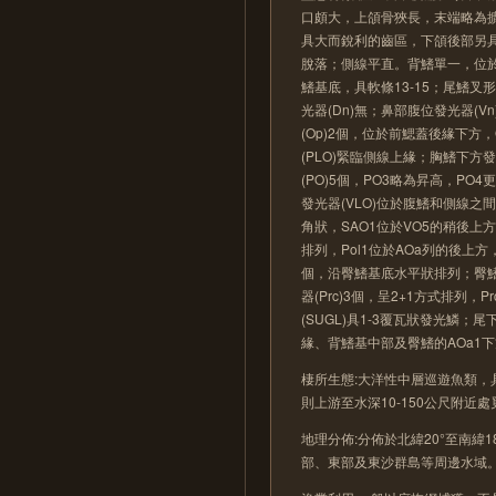
口頗大，上頜骨狹長，末端略為
具大而銳利的齒區，下頜後部另
脫落；側線平直。背鰭單一，位於
鰭基底，具軟條13-15；尾鰭
光器(Dn)無；鼻部腹位發光器(
(Op)2個，位於前鰓蓋後緣下方，
(PLO)緊臨側線上緣；胸鰭下方發
(PO)5個，PO3略為昇高，PO
發光器(VLO)位於腹鰭和側線之
角狀，SAO1位於VO5的稍後上方
排列，Pol1位於AOa列的後上方
個，沿臀鰭基底水平狀排列；臀鰭後
器(Prc)3個，呈2+1方式排列，
(SUGL)具1-3覆瓦狀發光鱗；
緣、背鰭基中部及臀鰭的AOa1下
棲所生態:大洋性中層巡遊魚類，具
則上游至水深10-150公尺附近
地理分佈:分佈於北緯20°至南緯
部、東部及東沙群島等周邊水域