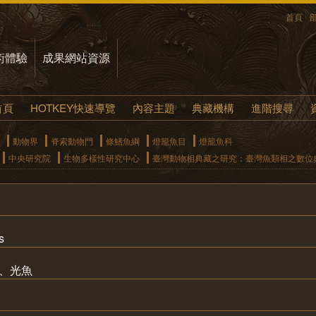
首頁
術體驗
成果網站資源
首頁
HOTKEY快速導覽
內容主題
典藏機構
進階搜尋
動物界
脊索動物門
條鰭魚綱
燈籠魚目
燈籠魚科
中央研究院
生物多樣性研究中心
臺灣動物相典藏之研究：臺灣魚類相之數位
s
魚、光魚