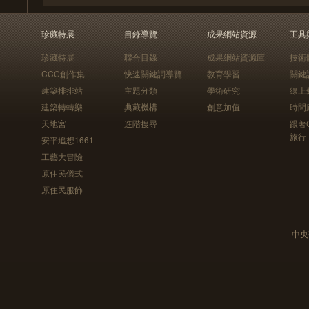
珍藏特展
目錄導覽
成果網站資源
工具
珍藏特展
聯合目錄
成果網站資源庫
技術
CCC創作集
快速關鍵詞導覽
教育學習
關鍵
建築排排站
主題分類
學術研究
線上
建築轉轉樂
典藏機構
創意加值
時間
天地宮
進階搜尋
跟著
旅行
安平追想1661
工藝大冒險
原住民儀式
原住民服飾
中央