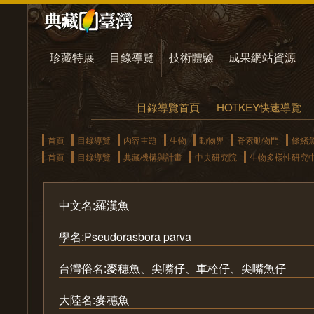
珍藏特展
目錄導覽
技術體驗
成果網站資源
目錄導覽首頁
HOTKEY快速導覽
首頁
目錄導覽
內容主題
生物
動物界
脊索動物門
條鰭
首頁
目錄導覽
典藏機構與計畫
中央研究院
生物多樣性研究
中文名:羅漢魚
學名:Pseudorasbora parva
台灣俗名:麥穗魚、尖嘴仔、車栓仔、尖嘴魚仔
大陸名:麥穗魚