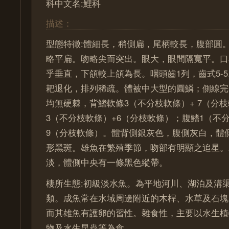
科中文名:鯉科
描述：
型態特徵:體細長，稍側扁，尾柄較長，腹部圓
略平扁。吻略尖而突出。眼大，眼間隔寬平。口
乎垂直，下頜較上頜為長。咽頭齒1列，齒式5-
耙退化，排列稀疏。體被中大型的圓鱗；側線完
均無硬棘，背鰭軟條3（不分枝軟條）+ 7（分
3（不分枝軟條）+6（分枝軟條）；腹鰭1（不分枝
9（分枝軟條）。體背側銀灰色，腹側灰白，體
形黑斑。雄魚在繁殖季節，吻部有明顯之追星。
淡，體側中央有一條黑色縱帶。
棲所生態:初級淡水魚。為平地河川、湖泊及溝
類。成魚常在水域周邊附近的木桿、水草及石塊
而其雄魚有護卵的習性。雜食性，主要以水生植
物及水生昆蟲等為食。