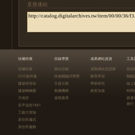
直接連結
珍藏特展
目錄導覽
成果網站資源
工具
珍藏特展
聯合目錄
成果網站資源庫
技術
CCC創作集
快速關鍵詞導覽
教育學習
關鍵
建築排排站
主題分類
學術研究
線上
建築轉轉樂
典藏機構
創意加值
時間
天地宮
進階搜尋
跟著
旅行
安平追想1661
工藝大冒險
原住民儀式
原住民服飾