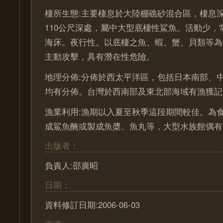
棲所生態:主要棲息於大陸棚礁砂混合區，棲息
110公尺深處，屬中大型底棲性鯊魚。活動少，
海床。夜行性。以底棲之魚、蝦、蟹、貝類等為
主動攻擊，具有潛在性危險。
地理分佈:分佈於西太平洋區，包括日本南部、
均有分佈。台灣於西南部及東北部海域有漁獲記
漁業利用:漁期以入夏至秋季這段期間較佳。為
成鯊魚醃或製成魚槳、魚丸等，大型水族館偶有
出版者：
負責人:邵廣昭
日期：
資料修訂日期:2006-06-03