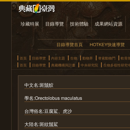
珍藏特展
目錄導覽
技術體驗
成果網站資源
目錄導覽首頁
HOTKEY快速導覽
首頁
目錄導覽
內容主題
生物
動物界
脊索動物門
軟骨
首頁
目錄導覽
典藏機構與計畫
中央研究院
生物多樣性研究
中文名:斑鬚鮫
學名:Orectolobus maculatus
台灣俗名:豆腐鯊、虎沙
大陸名:斑紋鬚鯊