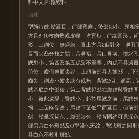
科中文名:鬚鮫科
描述：
型態特徵:體延長，前部寬扁，後部細小。頭相
方具8-10枚肉垂或皮瓣。吻寬短，前緣圓形，
形，上側位，無瞬膜；眼上方具2個乳突。鼻孔
長而尖凸分枝之鬚；具鼻褶；具口鼻溝。噴水孔
鰓裂小，第四及第五鰓裂不重疊，內鰓不具濾器
前位；齒側扁而尖銳，上頜前部具犬齒3列，下
齒尖，側邊小齒尖或有或無。背鰭2個，頗高，
鰭基底之中部後；第二背鰭起點在腹鰭與臀鰭間
小，彼此遠隔；臀鰭小，起於尾鰭之前；尾鰭狹
揚，上葉略發達；尾鰭下葉低平而延長，但前部
刻。體呈深褐色，腹部淡色；體背隱約可見深色
部另具白色斑點及O型淺色斑紋，鞍狀斑之間則
具白色不規則斑點。