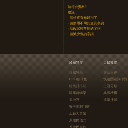
無符合資料!!
建議：
- 請檢查有無錯別字
- 請換用不同的查詢字詞
- 請改試較常用的字詞
- 請減少查詢字詞
珍藏特展
目錄導覽
珍藏特展
聯合目錄
CCC創作集
快速關鍵詞導覽
建築排排站
主題分類
建築轉轉樂
典藏機構
天地宮
進階搜尋
安平追想1661
工藝大冒險
原住民儀式
原住民服飾