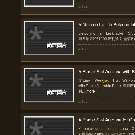
3/152
A Note on the Lie Polynomial 
Lie polynomial Lie bracket Grou
圖書館 20061200 期刊論文 焦榮政
4/152
A Planar Slot Antenna with R
文 Liao， Wen-
jiao
Hu， Wei-long 
with Reconfigurable Bea
刊.....
more
5/152
A Planar Slot Antenna for Om
Planar antenna Slot antenna Om
家圖書館 20080200 期刊論文 Liao