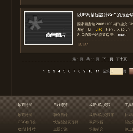
以IP為基礎設計SoC的混合驗證
國家圖書館 20081100 期刊論文 Ch
Jinyi Li，
Jiao
Ren， Xiaojun 
SoC的混合驗證策略 臺.....
more
15/152
第 1 頁
共 11 頁
下一頁
下十頁
1
2
3
4
5
6
7
8
9
10
11
至第
頁
珍藏特展
目錄導覽
成果網站資源
工具
珍藏特展
聯合目錄
成果網站資源庫
技術
CCC創作集
快速關鍵詞導覽
教育學習
關鍵
建築排排站
主題分類
學術研究
線上