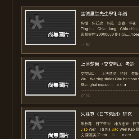
焦循里堂先生學術年譜
焦循 焦廷琥 乾隆 嘉慶 學
Ting-hu Chian-long Chia-chi
家圖書館 20000600 期刊論.....
mor
1/152
上博楚簡〈交交鳴□〉考詮
交交鳴□〉 上博楚簡 詩經 楚
Wu Warring states Chu bamboo sl
Shanghai museum.....
more
2/152
朱彝尊《日下舊聞》研究
朱彝尊 日下舊聞 地方志乘 日下舊聞考
Jiao
Wen Ri Xia
Jiao
Wen Kao 
文 陳惠美(Chen， Hui.....
more