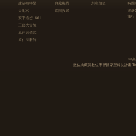
建築轉轉樂
典藏機構
創意加值
時間
天地宮
進階搜尋
跟著
旅行
安平追想1661
工藝大冒險
原住民儀式
原住民服飾
中央
數位典藏與數位學習國家型科技計畫 Taiwan e-Le