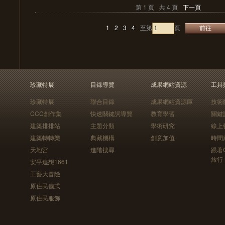
第 1 頁
共 4 頁
下一頁
1
2
3
4
至第
頁
珍藏特展
目錄導覽
成果網站資源
工具
珍藏特展
聯合目錄
成果網站資源庫
技術
CCC創作集
快速關鍵詞導覽
教育學習
關鍵
建築排排站
主題分類
學術研究
線上
建築轉轉樂
典藏機構
創意加值
時間
天地宮
進階搜尋
跟著
旅行
安平追想1661
工藝大冒險
原住民儀式
原住民服飾