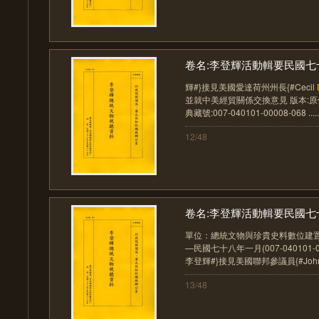
卷名:李登輝活動輯要民國七十
輝#}接見美國愛達荷州州長{#Cecil
並就中美經貿關係交換意見 版本:原件
典藏號:007-040101-00008-068 .....
12/48
卷名:李登輝活動輯要民國七十
單位：總統文物與珍貴史料數位建置
—民國七十八年一月(007-040101-0
李登輝#}接見美國聯邦參議員{#Joh
13/48