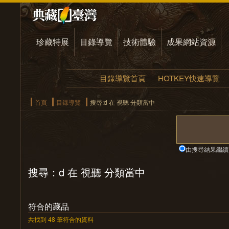
珍藏特展
目錄導覽
技術體驗
成果網站資源
目錄導覽首頁
HOTKEY快速導覽
首頁
目錄導覽
搜尋:d 在 視聽 分類當中
由搜尋結果繼續
搜尋：d 在 視聽 分類當中
符合的藏品
共找到 48 筆符合的資料