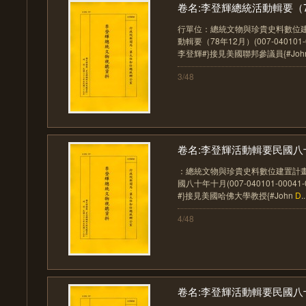
卷名:李登輝總統活動輯要（78年
行單位：總統文物與珍貴史料數位建
動輯要（78年12月）(007-040101-
李登輝#}接見美國聯邦參議員{#Joh
3/48
卷名:李登輝活動輯要民國八十
：總統文物與珍貴史料數位建置計畫
國八十年十月(007-040101-0004
#}接見美國哈佛大學教授{#John
D
..
4/48
卷名:李登輝活動輯要民國八十