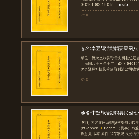
040101-00049-015 .....
more
7/48
卷名:李登輝活動輯要民國八十
單位：總統文物與珍貴史料數位建置
—民國八十三年十二月(007-040101-
{#李登輝#}接見荷蘭飛利浦公司總裁{
8/48
卷名:李登輝活動輯要民國七十
-018) 內容描述:總統{#李登輝#
{#Stephen
D
. Bechtel（貝泰
換意見 版本:原件 保存狀況:良好 語文: