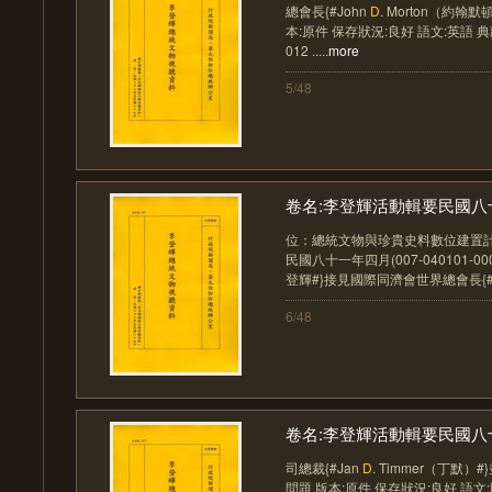
總會長{#John
D
. Morton（約翰
本:原件 保存狀況:良好 語文:英語 典藏號:
012 .....
more
5/48
卷名:李登輝活動輯要民國八十
位：總統文物與珍貴史料數位建置計
民國八十一年四月(007-040101-00
登輝#}接見國際同濟會世界總會長{#
6/48
卷名:李登輝活動輯要民國八十
司總裁{#Jan
D
. Timmer（丁默
問題 版本:原件 保存狀況:良好 語文: