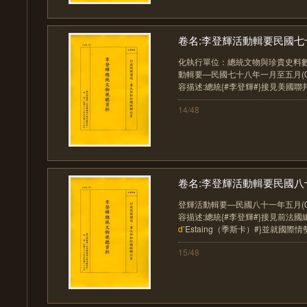
卷名:李登輝活動輯要民國七十
化執行單位：總統文物與珍貴史料數
動輯要—民國七十八年一月至五月(007-0
容描述:總統{#李登輝#}接見美國聯邦
14/48
卷名:李登輝活動輯要民國八十
登輝活動輯要—民國八十一年五月(007-0
容描述:總統{#李登輝#}接見前法國總統{#
d
’Estaing（季斯卡）#}並就國際情勢及
15/48