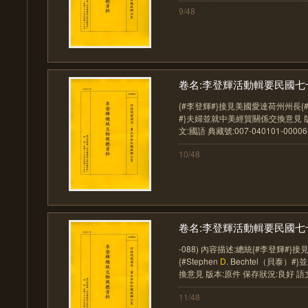
9/48
卷名:李登輝活動輯要民國七十
{#李登輝#}接見美國愛達荷州州長{#C
#}夫婦並就中美經貿關係交換意見 版
文:國語 典藏號:007-040101-00006-01
10/48
卷名:李登輝活動輯要民國七十
-088) 內容描述:總統{#李登輝#
{#Stephen
D
. Bechtel（貝泰
換意見 版本:原件 保存狀況:良好 語文:
11/48