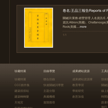
卷名:王品三報告Reports of Pin
關鍵詞:業務-經營管理 人名資訊:E. A. F
資訊:Albion(美國)、Chattanooga(美
Rock(美國.....
more
1/1
珍藏特展
目錄導覽
成果網站資源
工具
珍藏特展
聯合目錄
成果網站資源庫
技術
CCC創作集
快速關鍵詞導覽
教育學習
關鍵
建築排排站
主題分類
學術研究
線上
建築轉轉樂
典藏機構
創意加值
時間
天地宮
進階搜尋
跟著
旅行
安平追想1661