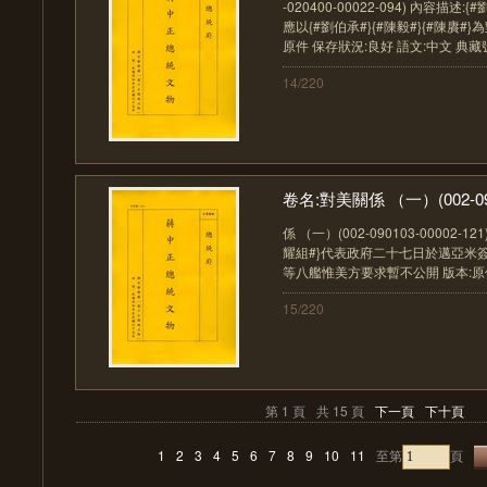
-020400-00022-094) 內容描述
應以{#劉伯承#}{#陳毅#}{#陳賡#
原件 保存狀況:良好 語文:中文 典藏號:00
14/220
卷名:對美關係 （一）(002-090
係 （一）(002-090103-00002-1
耀組#}代表政府二十七日於邁亞米
等八艦惟美方要求暫不公開 版本:原件 保
15/220
第 1 頁
共 15 頁
下一頁
下十頁
1
2
3
4
5
6
7
8
9
10
11
至第
頁