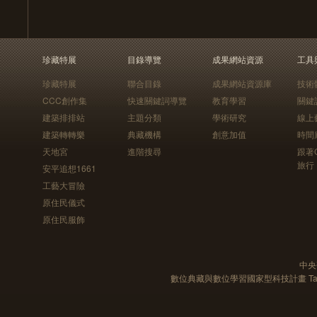
珍藏特展
目錄導覽
成果網站資源
工具
珍藏特展
聯合目錄
成果網站資源庫
技術
CCC創作集
快速關鍵詞導覽
教育學習
關鍵
建築排排站
主題分類
學術研究
線上
建築轉轉樂
典藏機構
創意加值
時間
天地宮
進階搜尋
跟著
旅行
安平追想1661
工藝大冒險
原住民儀式
原住民服飾
中央
數位典藏與數位學習國家型科技計畫 Taiwan e-Le