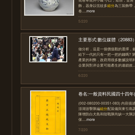
飾，器身以弦紋多
組分
為三裝飾帶
卷.....
more
5/220
主要形式:數位媒體（20883
做分析，這是一個價值觀的選擇，
給下一代的只有一把一把的錢嗎? 
產業的利弊，政府用很多數據說明
企業與對岸企業可能產生的連鎖效....
6/220
卷名:一般資料民國四十四年(002
(002-080200-00351-083) 內
澎湖游擊隊編
組分
配裝備與東引島
隊增防白犬島和陸戰隊尚缺一大隊詳
保.....
more
7/220