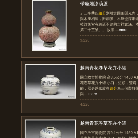
帶座雕漆葫蘆
」二字共四
組分
別雕於圓形開光內
與木座相連，附銅膽。木座也浮雕
枝紋飾皆有綿延不絕的吉祥意涵。
第二十三號」。 故漆.....
more
3/220
越南青花卷草花卉小罐
國立故宮博物院 高8.5公分 1450 A.D
花卷草花卉小罐 小口，短頸，豐肩
飾，器身以弦紋多
組分
為三個裝飾
與.....
more
4/220
越南青花卷草花卉小罐
國立故宮博物院 高9.1公分 1450 A.D
花卷草花卉小罐 小口，短頸，豐肩