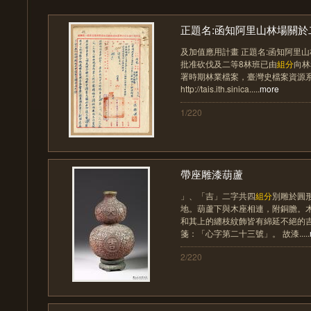
正題名:函知阿里山林場關於二
及加值應用計畫 正題名:函知阿里
批准砍伐及二等8林班已由
組分
向林
署時期林業檔案，臺灣史檔案資源
http://tais.ith.sinica.....
more
1/220
帶座雕漆葫蘆
」、「吉」二字共四
組分
別雕於圓
地。葫蘆下與木座相連，附銅膽。
和其上的纏枝紋飾皆有綿延不絕的
箋：「心字第二十三號」。 故漆.....
2/220