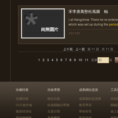
宋李唐萬壑松風圖 軸
) at Hangchow. There he re-entere
which was set up during the
perio
151/151
上十頁
上一頁
第 11 頁
共 11 頁
1
2
3
4
5
6
7
8
9
10
11
至第
頁
珍藏特展
目錄導覽
成果網站資源
工具
珍藏特展
聯合目錄
成果網站資源庫
技術
CCC創作集
快速關鍵詞導覽
教育學習
關鍵
建築排排站
主題分類
學術研究
線上
建築轉轉樂
典藏機構
創意加值
時間