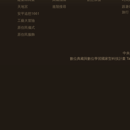
天地宮
進階搜尋
跟著
旅行
安平追想1661
工藝大冒險
原住民儀式
原住民服飾
中央
數位典藏與數位學習國家型科技計畫 Taiwan e-Le