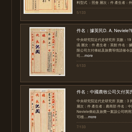
料型式 ：照會 層次：件 產生者：外交部
5/133
件名：據英民D. A. Neviele?
中央研究院近代史研究所 頁數：19 
函 層次：件 產生者：英館 件名：
限公司欠付俸給及旅費等情請催令
司.....
more
6/133
件名：中國農牧公司欠付英氏D.
中央研究院近代史研究所 頁數：3 民
層次：件 產生者：農商部 件名：
Neviele俸給及旅費一案該公司
可稽.....
more
7/133