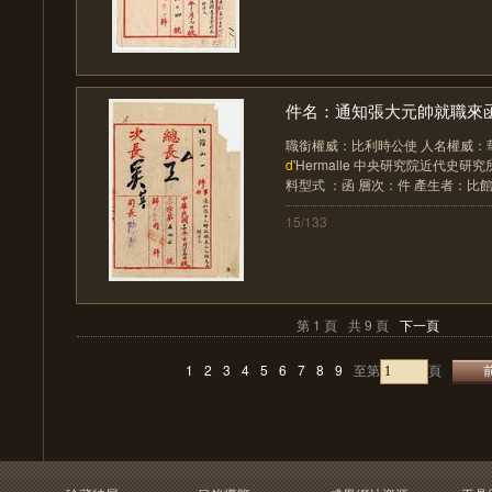
件名：通知張大元帥就職來函已
職銜權威：比利時公使 人名權威：華洛思 
d
'Hermalle 中央研究院近代史研究
料型式 ：函 層次：件 產生者：比館 件
15/133
第 1 頁
共 9 頁
下一頁
1
2
3
4
5
6
7
8
9
至第
頁