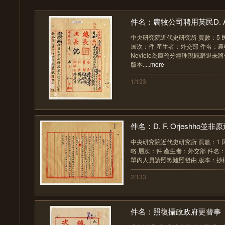
件名：農牧公司聘用英民D. A. 
中央研究院近代史研究所 頁數：5 民
層次：件 產生者：外交部 件名：
Neviele為庫倫分經理現既辭退
版本.....
more
1/133
件名：D. F. Orjeshho並非原
中央研究院近代史研究所 頁數：1 民
略 層次：件 產生者：外交部 件名
單內人員請照歉難照發由 版本：抄檔 中
2/133
件名：照復攝政政府更替事