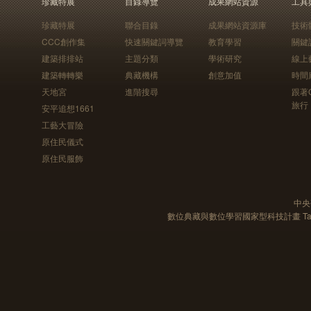
珍藏特展
目錄導覽
成果網站資源
工具
珍藏特展
聯合目錄
成果網站資源庫
技術
CCC創作集
快速關鍵詞導覽
教育學習
關鍵
建築排排站
主題分類
學術研究
線上
建築轉轉樂
典藏機構
創意加值
時間
天地宮
進階搜尋
跟著
旅行
安平追想1661
工藝大冒險
原住民儀式
原住民服飾
中央
數位典藏與數位學習國家型科技計畫 Taiwan e-Le