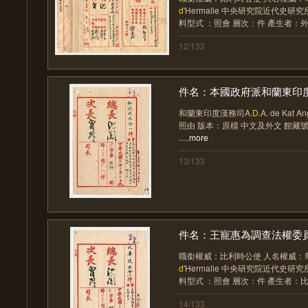
d
'Hermalle 中央研究院近代史研究
料型式 ：照會 層次：件 產生者：外交部
12/133
件名：本國政府派和蘭東印度漢
和蘭東印度漢務司A.
D
.A. de Ka
照由 版本：原檔 中文及外文 館藏號：03
.....
more
13/133
件名：王寵惠為調查法權委員會
職銜權威：比利時公使 人名權威：華洛思 
d
'Hermalle 中央研究院近代史研究
料型式 ：照會 層次：件 產生者：比華使
14/133