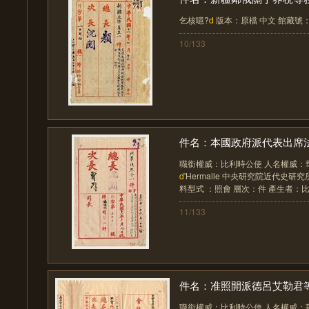
乞核噫?
d
版本：原檔 中文 館藏號：03-32
10/133
件名：本國政府派代表出席法權
職銜權威：比利時公使 人名權威：華洛思 
d
'Hermalle 中央研究院近代史研究
料型式 ：照會 層次：件 產生者：比華使
11/133
件名：准照開派德呂艾勒君等為
職銜權威：比利時公使 人名權威：華洛思 