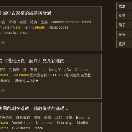
飲酒
中國中古家禮的編纂與發展
喪禮
中古 私禮 家禮 禮典 士族 Chinese Medieval Times
墨子
rivate
rituals
Family
rituals
Ritual codes
ristocratic.....
more
喪葬
/49
靈寶
從《禮記正義．記序》見孔穎達的...
禮記 孔穎達 禮 五禮 Liji Kong Ying Da Chinese
ituals
Five
rituals
國家圖書館 20110100 期刊論文 黃聖松
Huang， Sheng.....
more
/49
中國戲劇在道教、佛教儀式的基礎...
道教儀式 佛教儀式 儺舞 儺戲 武戲 文戲 Buddhist
ituals
Daoist
rituals
Nuo dance Nuo plays Martial
rama Civil drama.....
more