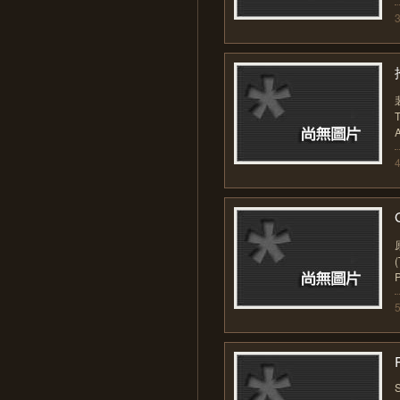
3
T
A
4
P
5
R