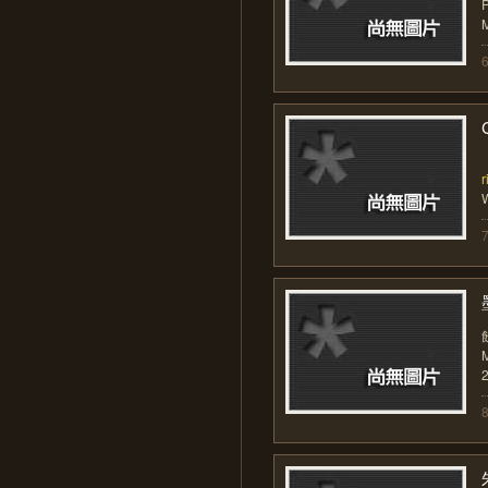
P
M
6
r
W
7
8