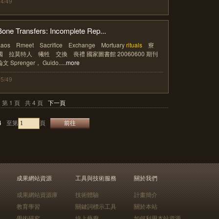
14/49
Bone Transfers: Incomplete Rep...
Laos Rmeet Sacrifice Exchange Mortuary
rituals
竂
國 拉莫特人 犧牲 交換 喪禮 國家圖書館 20060600 期刊
論文 Sprenger， Guido.....
more
15/49
第 1 頁
共 4 頁
下一頁
4
至第
頁
成果網站資源
工具與技術服務
關於我們
成果網站資源庫
技術體驗
計畫簡介
教育學習
關鍵詞標示工具
關於本站
學術研究
線上藝廊
如何利用本站資源