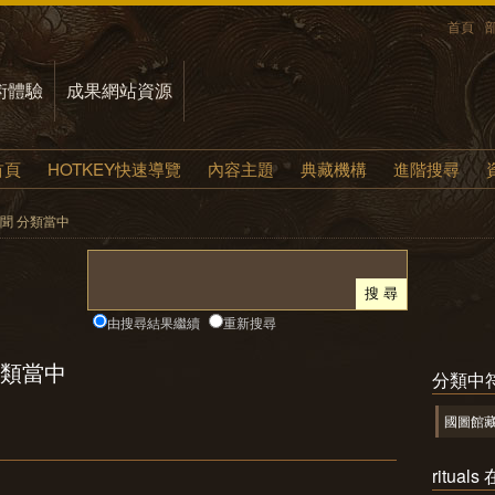
首頁
術體驗
成果網站資源
首頁
HOTKEY快速導覽
內容主題
典藏機構
進階搜尋
在 新聞 分類當中
由搜尋結果繼續
重新搜尋
 分類當中
分類中
國圖館
ritua