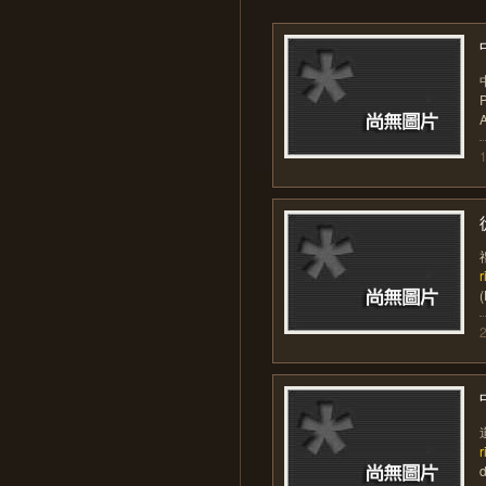
P
A
1
r
(
2
r
d