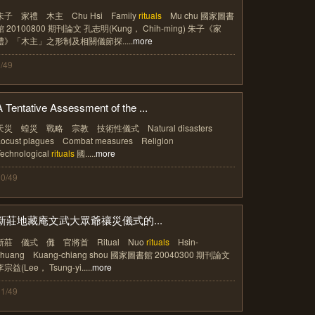
朱子 家禮 木主 Chu Hsi Family
rituals
Mu chu 國家圖書
館 20100800 期刊論文 孔志明(Kung， Chih-ming) 朱子《家
禮》「木主」之形制及相關儀節探.....
more
/49
A Tentative Assessment of the ...
天災 蝗災 戰略 宗教 技術性儀式 Natural disasters
Locust plagues Combat measures Religion
Technological
rituals
國.....
more
10/49
新莊地藏庵文武大眾爺禳災儀式的...
新莊 儀式 儺 官將首 Ritual Nuo
rituals
Hsin-
chuang Kuang-chiang shou 國家圖書館 20040300 期刊論文
李宗益(Lee， Tsung-yi.....
more
11/49