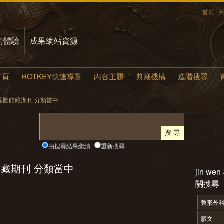
首頁
術體驗
成果網站資源
首頁
HOTKEY快速導覽
內容主題
典藏機構
進階搜尋
 在 國圖館藏期刊 分類當中
由搜尋結果繼續
重新搜尋
圖館藏期刊 分類當中
jin 
關搜尋
整形外
廖文