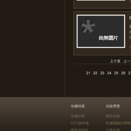
上十頁
上一
21
22
23
24
25
26
2
珍藏特展
目錄導覽
珍藏特展
聯合目錄
CCC創作集
快速關鍵詞導覽
建築排排站
主題分類