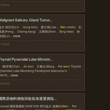
378/545
Malignant Salivary Gland Tumor...
論文 林宏信(Lin， Hung-hsin) 廖文傑(Liao，
Wen
-chieh) 彭
成康(Perng， Cherng-kang) 沈秉輝(Shen， Bing-hwei) 林
德(Lin.....
more
379/545
Thyroid Pyramidal Lobe Mimicki...
) 陳靖博(Chen，
Jin
-bor) 王佩文(Wang， Pei-
wen
) Thyroid
yramidal Lobe Mimicking Parathyroid Adenoma in
9mTc.....
more
380/545
國際原物料價格與散裝海運運價指...
forecast 國家圖書館 20081200 期刊論文 溫珮伶(
Wen
， Pei-