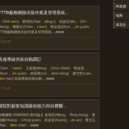
林進德
FTTB服務網路供裝作業及管理系統...
瑞興
， Chih-
wen
) 蔡明怡(Tsai， Ming-i) 巫啟生(Wu， Chi-
落花生
sheng) 陳藝文(Chen， I-
wen
) 熊金源(Shun，
Jin
-yuan)
FTTB服務網路供裝作業及管理系統.....
more
376/545
高速專線供裝自動調訂
(Chen， I-
wen
) 王俊傑(Wang， Chun-chieh) 熊金源
(Shun，
Jin
-yuan) 林震東(Lin， Jenn-dong) 廖文堅(Liao，
Wen
-jian) 高速專線供裝自動.....
more
377/545
醫院對顧客知識吸收能力與自費醫...
家圖書館 20080600 期刊論文 翁瑞宏(Weng， Rhay-hung) 黃
靖媛(Huang， Ching-yuan) 黃金安(Huang，
Jin
-an) 蔡文正
(Tsai，
Wen
-chen.....
more