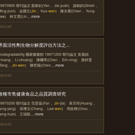
19970900 期刊論文 顏家鈺(Yen， Jia-yush) 謝銘鈞(Shieh，
Ming-jium) 金國文(
Jin
， Kuo-
wen
) 陳永耀(Chen， Yung-
yaw) 林文澧(Lin.....
more
384/545
界面活性劑生物分解度評估方法之...
biodegradability 國家圖書館 19971200 期刊論文 黃麗娟
(Huang， Li-chuang) 陳爾寧(Chen， Erh-ning) 唐靜雯
(Tang，
Jin
-
wen
) 陳哲陽(Chen.....
more
385/545
數種市售健康食品之品質調查研究
19970200 期刊論文 范晉嘉(Fan，
Jin
-jia) 黃宗璋(Huang，
Jong-jang) 張瓈文(Chang， Lee-
wen
) 周政輝(Chou，
Jeng-huei) 王瑞顯.....
more
386/545