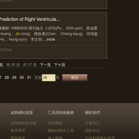
Prediction of Right Ventricula...
圖書館 19980500 期刊論文 卜詩筠(Pu， Shih-yun) 黃金隆
(Huang，
Jin
-long) 陳政康(Chen， Cheng-kang) 何鴻鋆
(Ho， Hung-yun) 李文領.....
more
390/545
頁
第 26 頁
共 37 頁
下一頁
下十頁
7
28
29
30
31
至第
頁
成果網站資源
工具與技術服務
關於我們
成果網站資源庫
技術體驗
計畫簡介
教育學習
關鍵詞標示工具
關於本站
學術研究
線上藝廊
如何利用本站資源