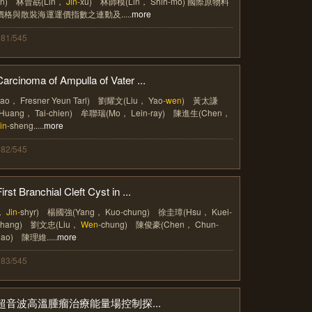
lin) 林晉勗(Lin，
Jin
-xu) 林師模(Lin， Shih-mo) 國際原物料
價格與散裝海運運價指數之連動及.....
more
381/545
Carcinoma of Ampulla of Vater ...
Jao， Fresner Yeun Tarl) 劉耀文(Liu， Yao-
wen
) 黃太謙
(Huang， Tai-chien) 牟聯瑞(Mo， Lein-ray) 陳進生(Chen，
in
-sheng.....
more
382/545
irst Branchial Cleft Cyst in ...
，
Jin
-shyr) 楊國強(Yang， Kuo-chung) 徐圭璋(Hsu， Kuei-
chang) 劉文忠(Liu，
Wen
-chung) 陳俊豪(Chen， Chun-
hao) 陳理維.....
more
383/545
超音波高溫腫瘤治療能量場控制探...