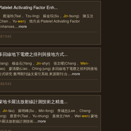
Platelet Activating Factor Enh...
) 蔡滋玲(Tsai， Tzu-ling) 蘇金琮(Su，
Jin
-tsung) 陳玉汶
(Chen， Yu-
wen
) 簡月貞 Platelet Activating Factor
nhances.....
more
387/545
多回線地下電纜之排列與接地方式...
-liang) 楊金石(Yang，
Jin
-shyr) 張文曜(Chang，
Wen
-
yao) 廖清榮(Liao， Ching-jung) 多回線地下電纜之排列與接地
方式研究 臺灣期刊論文索引系統 來源期刊:台.....
more
388/545
蒙地卡羅法放射線計測技術之精進...
，
Jin
-tau) 蘇明峰(Su， Min-fong) 李城忠(Lee， Cheng-
jong) 蔡昱中(Tsai， Yu-chung) 葉偉文(Yeh， Wei-
wen
) 蒙地
卡羅法放射線計測技術.....
more
389/545