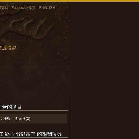
部落格
Facebook專頁
ENGLISH
資源聯盟
符合的項目
土音樂家─李泰祥
(2)
y 在 影音 分類當中 的相關搜尋