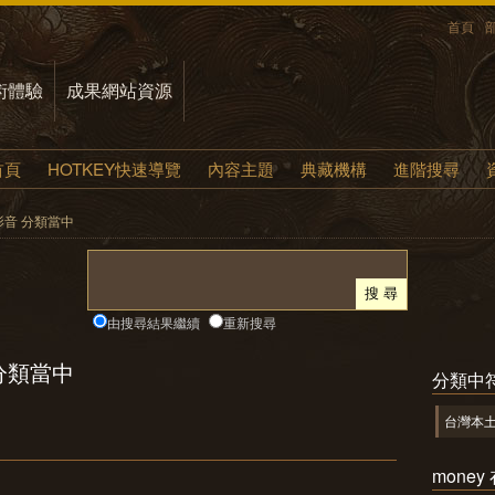
首頁
術體驗
成果網站資源
首頁
HOTKEY快速導覽
內容主題
典藏機構
進階搜尋
 影音 分類當中
由搜尋結果繼續
重新搜尋
 分類當中
分類中
台灣本
mone