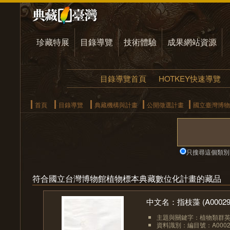
珍藏特展
目錄導覽
技術體驗
成果網站資源
目錄導覽首頁
HOTKEY快速導覽
首頁
目錄導覽
典藏機構與計畫
公開徵選計畫
國立臺灣博物
只搜尋這個類別
符合國立台灣博物館植物標本典藏數位化計畫的藏品
中文名：指枝藻 (A00029
主題與關鍵字：植物類群英文：
資料識別：編目號：A0002