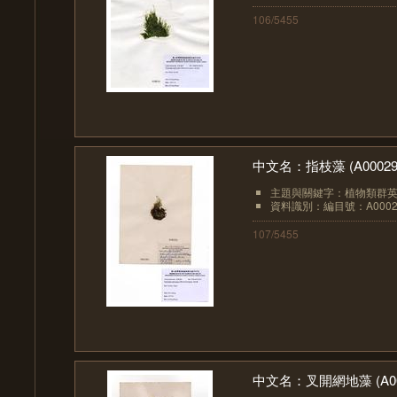
106/5455
中文名：指枝藻 (A00029
主題與關鍵字：植物類群英文：
資料識別：編目號：A0002
107/5455
中文名：叉開網地藻 (A00