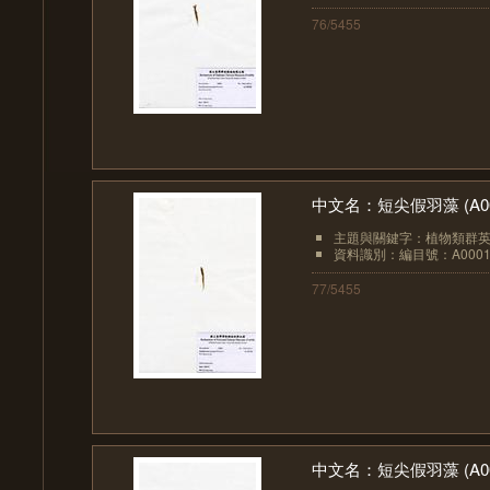
76/5455
中文名：短尖假羽藻 (A00
主題與關鍵字：植物類群英文：
資料識別：編目號：A0001
77/5455
中文名：短尖假羽藻 (A00