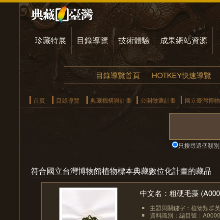
珍藏特展
目錄導覽
技術體驗
成果網站資源
目錄導覽首頁
HOTKEY快速導覽
首頁
目錄導覽
典藏機構與計畫
公開徵選計畫
國立臺灣博物
只搜尋這個類別
符合國立台灣博物館植物標本典藏數位化計畫的藏品
中文名：粗硬毛藻 (A0000
主題與關鍵字：植物類群英文：
資料識別：編目號：A0000