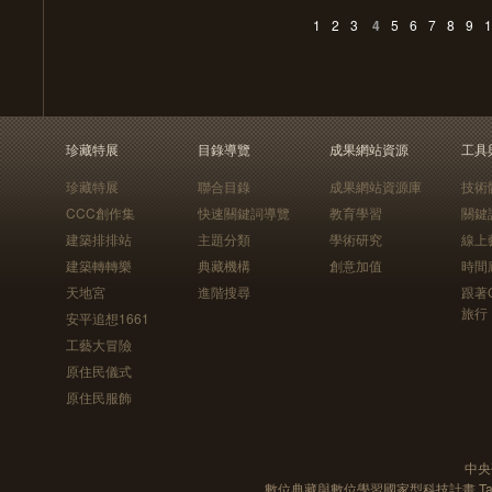
1
2
3
4
5
6
7
8
9
1
珍藏特展
目錄導覽
成果網站資源
工具
珍藏特展
聯合目錄
成果網站資源庫
技術
CCC創作集
快速關鍵詞導覽
教育學習
關鍵
建築排排站
主題分類
學術研究
線上
建築轉轉樂
典藏機構
創意加值
時間
天地宮
進階搜尋
跟著
旅行
安平追想1661
工藝大冒險
原住民儀式
原住民服飾
中央
數位典藏與數位學習國家型科技計畫 Taiwan e-Le