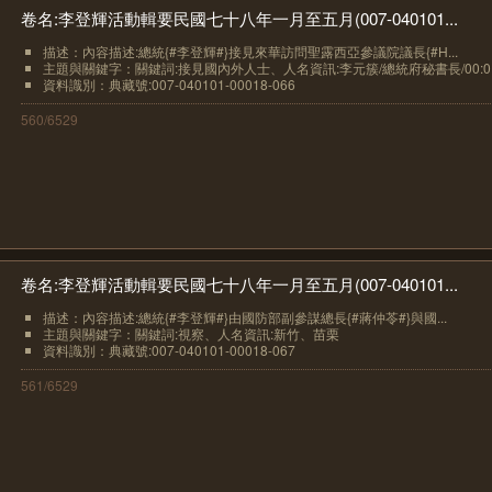
卷名:李登輝活動輯要民國七十八年一月至五月(007-040101...
描述：內容描述:總統{#李登輝#}接見來華訪問聖露西亞參議院議長{#H...
主題與關鍵字：關鍵詞:接見國內外人士、人名資訊:李元簇/總統府秘書長/00:0..
資料識別：典藏號:007-040101-00018-066
560/6529
卷名:李登輝活動輯要民國七十八年一月至五月(007-040101...
描述：內容描述:總統{#李登輝#}由國防部副參謀總長{#蔣仲苓#}與國...
主題與關鍵字：關鍵詞:視察、人名資訊:新竹、苗栗
資料識別：典藏號:007-040101-00018-067
561/6529