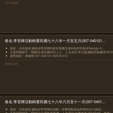
567/6529
卷名:李登輝活動輯要民國七十八年一月至五月(007-040101...
描述：內容描述:總統{#李登輝#}接見美國北達科他州州長{#George A....
主題與關鍵字：關鍵詞:接見國內外人士、人名資訊:李元簇/總統府秘書長/00:0..
資料識別：典藏號:007-040101-00018-074
568/6529
卷名:李登輝活動輯要民國七十八年六月至十一月(007-0401...
描述：內容描述:總統{#李登輝#}頒贈一等卿雲勳長給即將卸任行政院...
主題與關鍵字：關鍵詞:出席集會典禮、人名資訊:俞董梅真//00:00:03、李煥/...