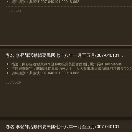
資料識別：典藏號:007-040101-00018-062
556/6529
卷名:李登輝活動輯要民國七十八年一月至五月(007-040101...
描述：內容描述:總統{#李登輝#}接見美國密西西比州州長{#Ray Mabus...
主題與關鍵字：關鍵詞:接見國內外人士、人名資訊:李元簇/總統府秘書長/00:0..
資料識別：典藏號:007-040101-00018-063
557/6529
卷名:李登輝活動輯要民國七十八年一月至五月(007-040101...