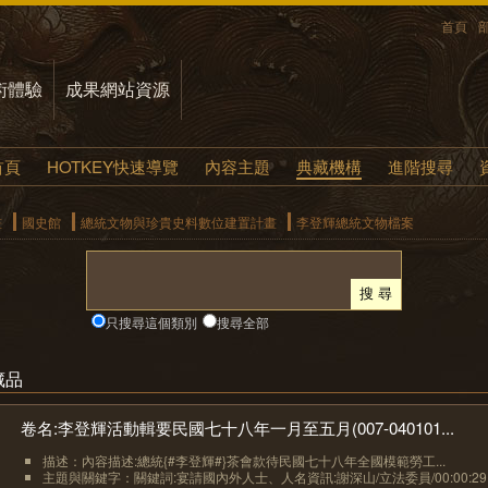
首頁
術體驗
成果網站資源
首頁
HOTKEY快速導覽
內容主題
典藏機構
進階搜尋
畫
國史館
總統文物與珍貴史料數位建置計畫
李登輝總統文物檔案
只搜尋這個類別
搜尋全部
藏品
卷名:李登輝活動輯要民國七十八年一月至五月(007-040101...
描述：內容描述:總統{#李登輝#}茶會款待民國七十八年全國模範勞工...
主題與關鍵字：關鍵詞:宴請國內外人士、人名資訊:謝深山/立法委員/00:00:29..