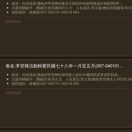
描述：內容描述:總統{#李登輝#}接見行政院科技顧問會議外籍顧問{#F...
主題與關鍵字：關鍵詞:接見國內外人士、人名資訊:李元簇/總統府秘書長/00:0..
資料識別：典藏號:007-040101-00018-064
558/6529
卷名:李登輝活動輯要民國七十八年一月至五月(007-040101...
描述：內容描述:總統{#李登輝#}偕同家人前往木柵郊區踏青並對財政...
主題與關鍵字：關鍵詞:家居生活、人名資訊:曾文惠/總統李登輝夫人/00:00:24..
資料識別：典藏號:007-040101-00018-065
559/6529