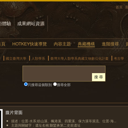
首頁
術體驗
成果網站資源
首頁
HOTKEY快速導覽
內容主題
典藏機構
進階搜尋
畫
國立臺灣大學
人類學系
臺灣大學人類學系典藏文物數位化計畫
考古學
只搜尋這個類別
搜尋全部
腹片背面
描述：位置-水系:枋山溪、楓港溪、四重溪、保力溪等溪流、位置-海...
主題與關鍵字：遺址名稱:鵝鑾鼻第二史前遺址