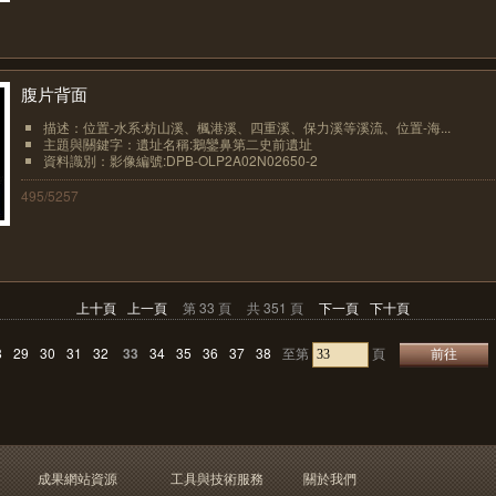
腹片背面
描述：位置-水系:枋山溪、楓港溪、四重溪、保力溪等溪流、位置-海...
主題與關鍵字：遺址名稱:鵝鑾鼻第二史前遺址
資料識別：影像編號:DPB-OLP2A02N02650-2
495/5257
上十頁
上一頁
第 33 頁
共 351 頁
下一頁
下十頁
8
29
30
31
32
33
34
35
36
37
38
至第
頁
成果網站資源
工具與技術服務
關於我們