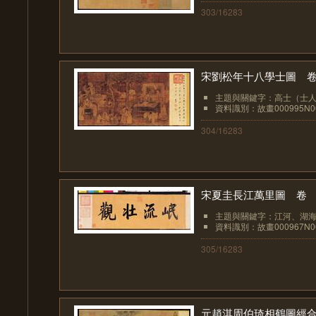
303/16283
宋劉松年十八學士圖 
主題與關鍵字：高士（士人、隱
資料識別：故畫000995N00
304/16283
宋夏圭長江萬里圖 卷
主題與關鍵字：江河、湖海 漁
資料識別：故畫000967N00
305/16283
元趙淇周伯琦相鶴圖經