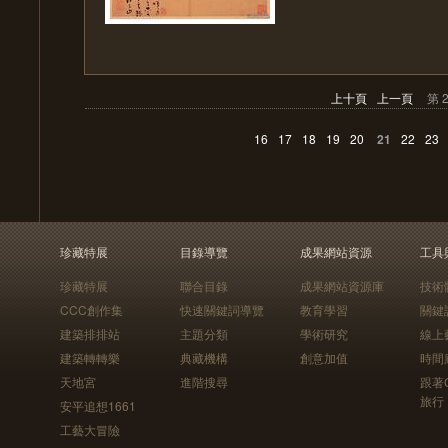
上十頁
上一頁
第 
16
17
18
19
20
21
22
23
珍藏特展
目錄導覽
成果網站資源
工具
珍藏特展
聯合目錄
成果網站資源庫
技術
CCC創作集
快速關鍵詞導覽
教育學習
關鍵
建築排排站
主題分類
學術研究
線上
建築轉轉樂
典藏機構
創意加值
時間
天地宮
進階搜尋
跟著
旅行
安平追想1661
工藝大冒險