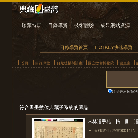
珍藏特展
目錄導覽
技術體驗
成果網站資源
目錄導覽首頁
HOTKEY快速導覽
首頁
目錄導覽
典藏機構與計畫
國立故宮博物院
書畫處
只搜尋這個類別
符合書畫數位典藏子系統的藏品
宋林逋手札二帖 冊 
資料識別：故書000146N00