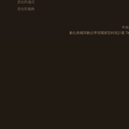
原住民儀式
原住民服飾
中央
數位典藏與數位學習國家型科技計畫 Taiwan e-Le