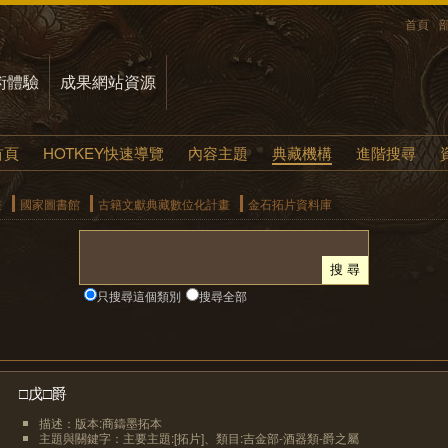
首頁
術體驗
成果網站資源
首頁
HOTKEY快速導覽
內容主題
典藏機構
進階搜尋
畫
國家圖書館
古籍文獻典藏數位化計畫
金石拓片資料庫
只搜尋這個類別
搜尋全部
□戊□爵
描述：版本:商鑄墨拓本
主題與關鍵字：主要主題:[拓片]、類目:吉金部-酒器類-爵之屬