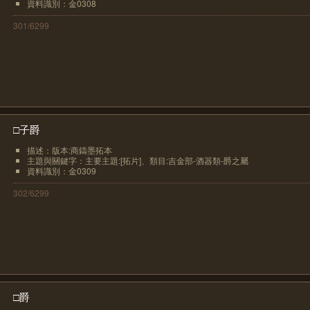
資料識別：金0308
301/6299
□子爵
描述：版本:商鑄墨拓本
主題與關鍵字：主要主題:[拓片]、類目:吉金部-酒器類-爵之屬
資料識別：金0309
302/6299
□爵