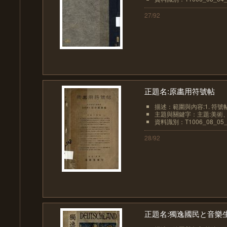
27/92
正題名:原畵用符號帖
描述：範圍與內容:1. 符號帖必
主題與關鍵字：主題:美術、
資料識別：T1006_08_05_
28/92
正題名:獨逸國民と音樂