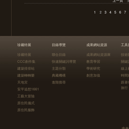
上一頁
1
2
3
4
5
6
7
珍藏特展
目錄導覽
成果網站資源
工具
珍藏特展
聯合目錄
成果網站資源庫
技術
CCC創作集
快速關鍵詞導覽
教育學習
關鍵
建築排排站
主題分類
學術研究
線上
建築轉轉樂
典藏機構
創意加值
時間
天地宮
進階搜尋
跟著
旅行
安平追想1661
工藝大冒險
原住民儀式
原住民服飾
中央