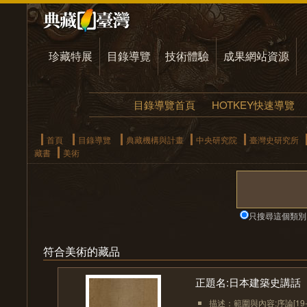
珍藏特展
目錄導覽
技術體驗
成果網站資源
目錄導覽首頁
HOTKEY快速導覽
首頁
目錄導覽
典藏機構與計畫
中央研究院
臺灣史研究所
藏書
美術
只搜尋這個類別
符合美術的藏品
正題名:日本建築史講話
描述：範圍與內容:序論[19-3