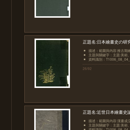
正題名:日本繪畫史の研
描述：範圍與內容:推古期繪畫[2
主題與關鍵字：主題:美術、
資料識別：T1006_08_04_
26/92
正題名:近世日本繪畫史
描述：範圍與內容:漢畫成立發
主題與關鍵字：主題:美術、
資料識別：T1006_08_04_