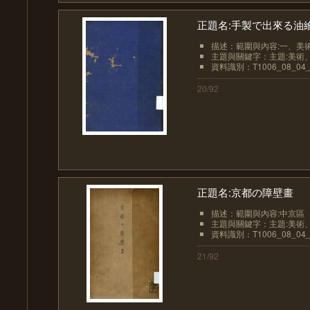
正題名:手製で出來る油
描述：範圍與內容:一、美術學習
主題與關鍵字：主題:美術、
資料識別：T1006_08_04_
20/92
正題名:京都の障壁畫
描述：範圍與內容:中京區（
主題與關鍵字：主題:美術、
資料識別：T1006_08_04_
21/92