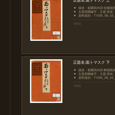
描述：範圍與內容:伎樂面[5-6
主題與關鍵字：主題:美術
資料識別：T1006_08_03_
18/92
正題名:面トマスク 下
描述：範圍與內容:舞踊面[4
主題與關鍵字：主題:美術
資料識別：T1006_08_03_
19/92