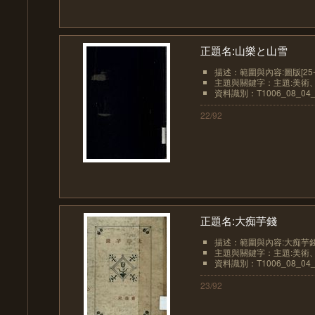
正題名:山樂と山雪
描述：範圍與內容:圖版[25-1
主題與關鍵字：主題:美術、
資料識別：T1006_08_04_
22/92
正題名:大痴芋錢
描述：範圍與內容:大痴芋錢[31
主題與關鍵字：主題:美術、
資料識別：T1006_08_04_
23/92