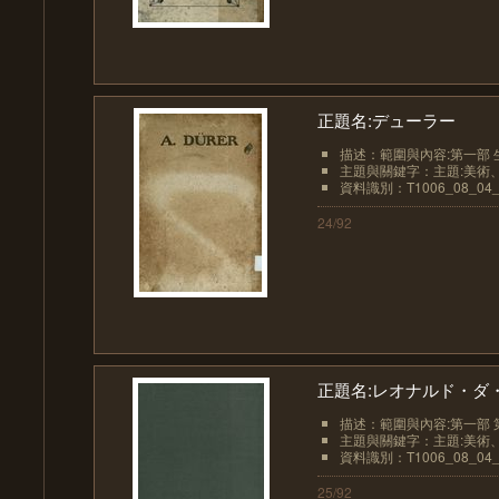
正題名:デューラー
描述：範圍與內容:第一部 生涯‧
主題與關鍵字：主題:美術、
資料識別：T1006_08_04_
24/92
正題名:レオナルド・ダ
描述：範圍與內容:第一部 
主題與關鍵字：主題:美術、
資料識別：T1006_08_04_
25/92