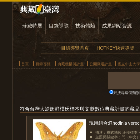
珍藏特展
目錄導覽
技術體驗
成果網站資源
目錄導覽首頁
HOTKEY快速導覽
首頁
目錄導覽
典藏機構與計畫
公開徵選計畫
國立中山大學
只搜尋這個類別
符合台灣大鱗翅群模氏標本與文獻數位典藏計畫的藏品
現用組合:Rhodinia verecu
描述：模式地位:正模標本 Hol
主題與關鍵字：門（中文）:節肢