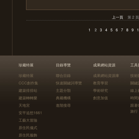
上一頁
第 2 頁
1
2
3
4
5
6
7
8
9
1
珍藏特展
目錄導覽
成果網站資源
工具
珍藏特展
聯合目錄
成果網站資源庫
技術
CCC創作集
快速關鍵詞導覽
教育學習
關鍵
建築排排站
主題分類
學術研究
線上
建築轉轉樂
典藏機構
創意加值
時間
天地宮
進階搜尋
跟著
旅行
安平追想1661
工藝大冒險
原住民儀式
原住民服飾