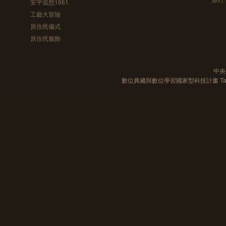
安平追想1661
工藝大冒險
原住民儀式
原住民服飾
中央
數位典藏與數位學習國家型科技計畫 Taiwan e-Le