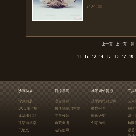
240/1739
上十頁
上一頁
第 
11
12
13
14
15
16
17
18
珍藏特展
目錄導覽
成果網站資源
工具
珍藏特展
聯合目錄
成果網站資源庫
技術
CCC創作集
快速關鍵詞導覽
教育學習
關鍵
建築排排站
主題分類
學術研究
線上
建築轉轉樂
典藏機構
創意加值
時間
天地宮
進階搜尋
跟著
旅行