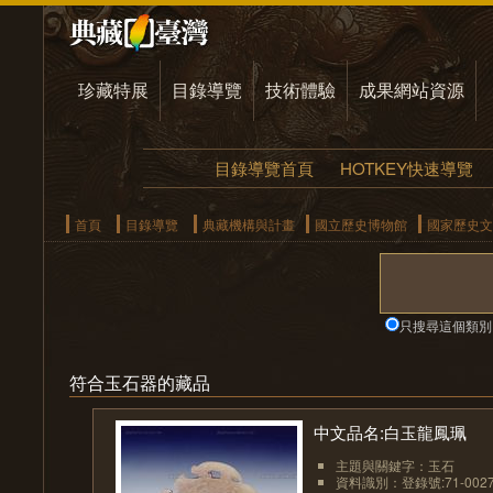
珍藏特展
目錄導覽
技術體驗
成果網站資源
目錄導覽首頁
HOTKEY快速導覽
首頁
目錄導覽
典藏機構與計畫
國立歷史博物館
國家歷史文
只搜尋這個類別
符合玉石器的藏品
中文品名:白玉龍鳳珮
主題與關鍵字：玉石
資料識別：登錄號:71-002